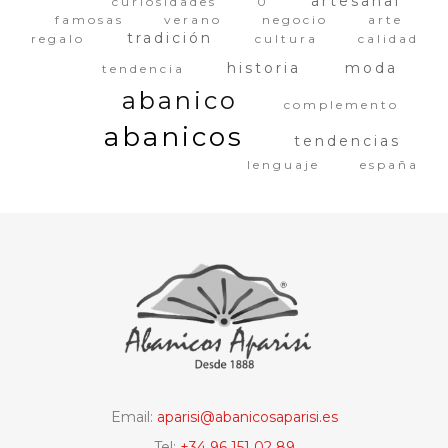
artesanal
curiosidades
0
famosas
verano
negocio
arte
tradición
regalo
cultura
calidad
historia
moda
tendencia
abanico
complemento
abanicos
tendencias
lenguaje
españa
Email:
aparisi@abanicosaparisi.es
Tel:
+34 96 151 02 89