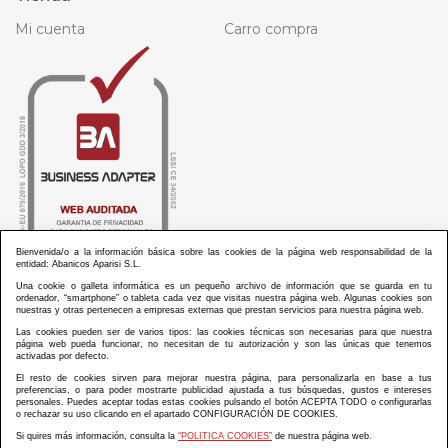
Mi cuenta
Carro compra
Bienvenida/o a la información básica sobre las cookies de la página web responsabilidad de la
entidad: Abanicos Aparisi S.L.
Una cookie o galleta informática es un pequeño archivo de información que se guarda en tu
ordenador, “smartphone” o tableta cada vez que visitas nuestra página web. Algunas cookies son
nuestras y otras pertenecen a empresas externas que prestan servicios para nuestra página web.
Las cookies pueden ser de varios tipos: las cookies técnicas son necesarias para que nuestra
ABANICOS APARISI S.L. ha recibido por parte de La Generalitat Valenciana, la cantidad de
página web pueda funcionar, no necesitan de tu autorización y son las únicas que tenemos
100.000 € en apoyo al proyecto HISOLV/2021/3933/46 del PLAN EMPRESARIAL “PLAN RESISITIR
activadas por defecto.
PLUS”.
ABANICOS APARISI S.L. ha recibido por parte de La Generalitat Valenciana, la cantidad de 7.000
El resto de cookies sirven para mejorar nuestra página, para personalizarla en base a tus
€ en apoyo al proyecto CMARTE/2021/265/46 del PLAN AYUDAS DIRECTAS ARTESANIA “CMARTE”.
preferencias, o para poder mostrarte publicidad ajustada a tus búsquedas, gustos e intereses
personales. Puedes aceptar todas estas cookies pulsando el botón ACEPTA TODO o configurarlas
o rechazar su uso clicando en el apartado CONFIGURACIÓN DE COOKIES.
Si quires más información, consulta la
“POLITICA COOKIES”
de nuestra página web.