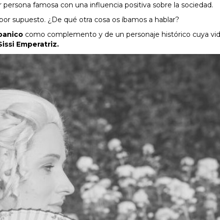
er persona famosa con una influencia positiva sobre la sociedad.
 por supuesto. ¿De qué otra cosa os íbamos a hablar?
abanico
como complemento y de un personaje histórico cuya vid
Sissi Emperatriz.