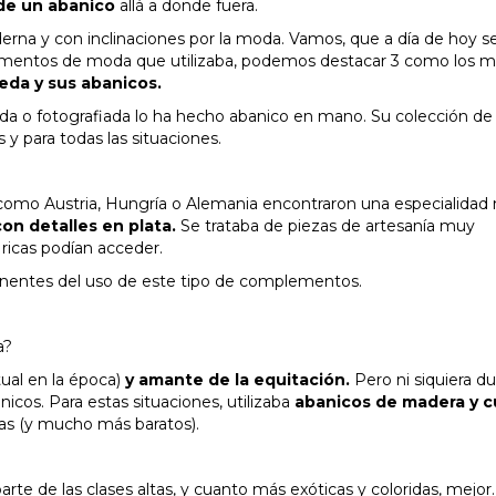
de un abanico
allá a donde fuera.
rna y con inclinaciones por la moda. Vamos, que a día de hoy se
plementos de moda que utilizaba, podemos destacar 3 como los 
eda y sus abanicos.
ada o fotografiada lo ha hecho abanico en mano. Su colección de
 y para todas las situaciones.
a como Austria, Hungría o Alemania encontraron una especialidad
con detalles en plata.
Se trataba de piezas de artesanía muy
 ricas podían acceder.
nentes del uso de este tipo de complementos.
a?
tual en la época)
y amante de la equitación.
Pero ni siquiera d
icos. Para estas situaciones, utilizaba
abanicos de madera y c
icas (y mucho más baratos).
te de las clases altas, y cuanto más exóticas y coloridas, mejor.