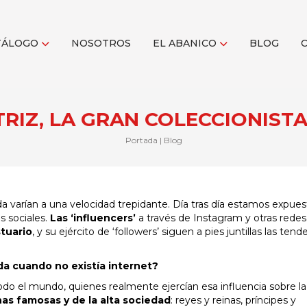
TÁLOGO
NOSOTROS
EL ABANICO
BLOG
TRIZ, LA GRAN COLECCIONIST
Portada
|
Blog
a varían a una velocidad trepidante. Día tras día estamos expues
s sociales.
Las ‘influencers’
a través de Instagram y otras redes
tuario
, y su ejército de ‘followers’ siguen a pies juntillas las tend
oda cuando no existía internet?
odo el mundo, quienes realmente ejercían esa influencia sobre l
as famosas y de la alta sociedad
: reyes y reinas, príncipes y