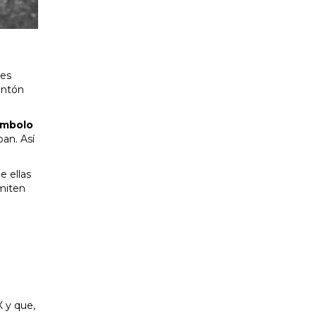
 es
ontón
ímbolo
ban. Así
e ellas
imiten
X y que,