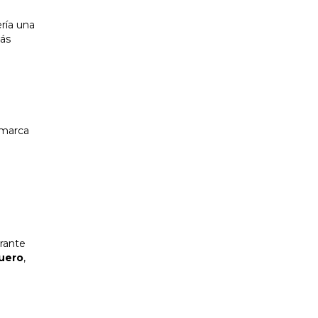
ría una
más
 marca
urante
uero
,