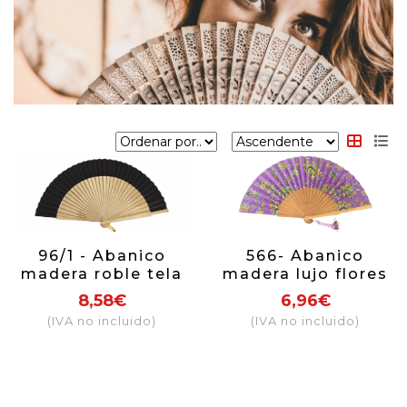
96/1 - Abanico
566- Abanico
madera roble tela
madera lujo flores
negra
cachemire (colores
8,58€
6,96€
surtidos)
(IVA no incluido)
(IVA no incluido)