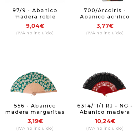
97/9 - Abanico
700/Arcoiris -
madera roble
Abanico acrilico
calado tela beige
acroiris
9,04€
3,77€
(IVA no incluido)
(IVA no incluido)
556 - Abanico
6314/11/1 RJ - NG -
madera margaritas
Abanico madera
(colores surtidos)
con puntilla (rojo y
3,19€
10,24€
negro)
(IVA no incluido)
(IVA no incluido)