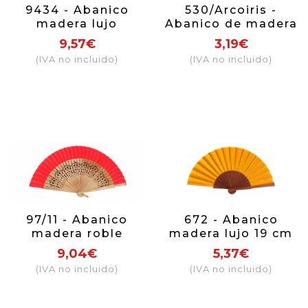
9434 - Abanico
530/Arcoiris -
madera lujo
Abanico de madera
(colores surtidos)
arcoiris
9,57€
3,19€
(IVA no incluido)
(IVA no incluido)
97/11 - Abanico
672 - Abanico
madera roble
madera lujo 19 cm
calado tela roja
(colores surtidos)
9,04€
5,37€
(IVA no incluido)
(IVA no incluido)