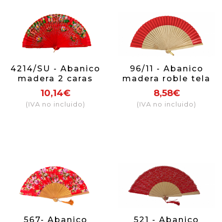
4214/SU - Abanico
96/11 - Abanico
madera 2 caras
madera roble tela
lujo flores (colores
roja
10,14€
8,58€
surtidos)
(IVA no incluido)
(IVA no incluido)
567- Abanico
521 - Abanico