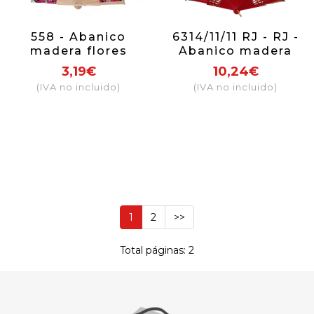
558 - Abanico
6314/11/11 RJ - RJ -
madera flores
Abanico madera
(colores surtidos)
con puntilla (rojo)
3,19€
10,24€
(IVA no incluido)
(IVA no incluido)
1
2
>>
Total páginas: 2