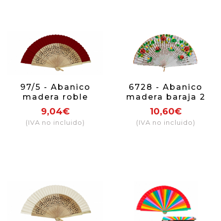
97/5 - Abanico
6728 - Abanico
madera roble
madera baraja 2
calado tela
caras (colores
9,04€
10,60€
burdeos
surtidos)
(IVA no incluido)
(IVA no incluido)