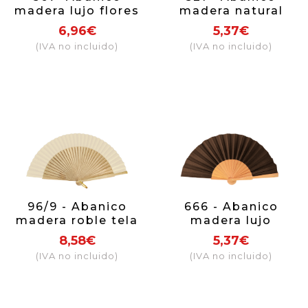
madera lujo flores
madera natural
(colores surtidos)
encaje (colores
6,96€
5,37€
surtidos)
(IVA no incluido)
(IVA no incluido)
96/9 - Abanico
666 - Abanico
madera roble tela
madera lujo
beige
caballero (colores
8,58€
5,37€
surtidos)
(IVA no incluido)
(IVA no incluido)