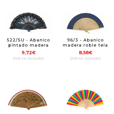
522/SU - Abanico
96/3 - Abanico
pintado madera
madera roble tela
flores puntilla
azul marino
9,72€
8,58€
(colores surtidos)
(IVA no incluido)
(IVA no incluido)