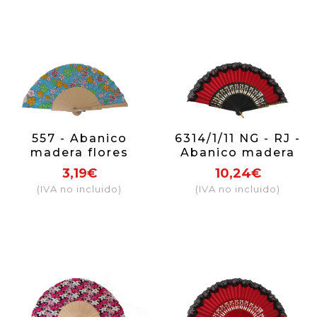
557 - Abanico
6314/1/11 NG - RJ -
madera flores
Abanico madera
(colores surtidos)
con puntilla (negro
3,19€
10,24€
y rojo)
(IVA no incluido)
(IVA no incluido)