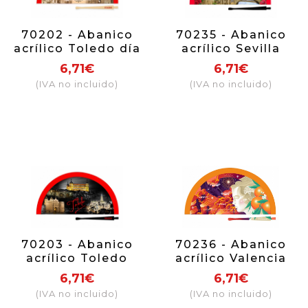
70202 - Abanico
70235 - Abanico
acrílico Toledo día
acrílico Sevilla
monumentos
6,71€
6,71€
(IVA no incluido)
(IVA no incluido)
70203 - Abanico
70236 - Abanico
acrílico Toledo
acrílico Valencia
noche
fallera
6,71€
6,71€
(IVA no incluido)
(IVA no incluido)