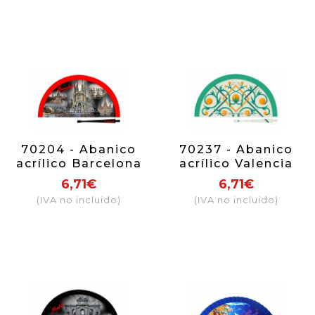
70204 - Abanico
70237 - Abanico
acrílico Barcelona
acrílico Valencia
noche
azulejo
6,71€
6,71€
(IVA no incluido)
(IVA no incluido)