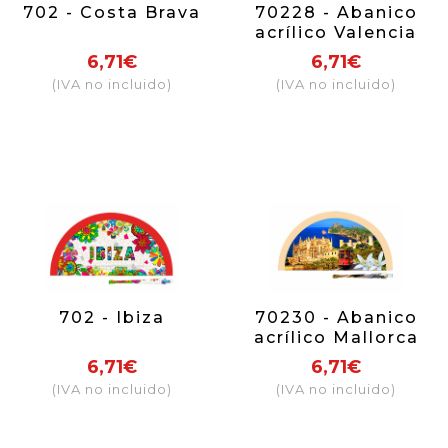
702 - Costa Brava
70228 - Abanico
acrílico Valencia
albufera
6,71€
6,71€
(IVA no incluido)
(IVA no incluido)
702 - Ibiza
70230 - Abanico
acrílico Mallorca
tren
6,71€
6,71€
(IVA no incluido)
(IVA no incluido)