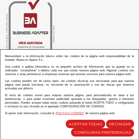
Bienvenida/o a la información básica sobre las cookies de la página web responsabilidad de la
entidad: Abanicos Aparisi S.L.
Una cookie o galleta informática es un pequeño archivo de información que se guarda en tu
ordenador, “smartphone” o tableta cada vez que visitas nuestra página web. Algunas cookies son
nuestras y otras pertenecen a empresas externas que prestan servicios para nuestra página web.
Las cookies pueden ser de varios tipos: las cookies técnicas son necesarias para que nuestra
ABANICOS APARISI S.L. ha recibido por parte de La Generalitat Valenciana, la cantidad de
página web pueda funcionar, no necesitan de tu autorización y son las únicas que tenemos
100.000 € en apoyo al proyecto HISOLV/2021/3933/46 del PLAN EMPRESARIAL “PLAN RESISITIR
activadas por defecto.
PLUS”.
ABANICOS APARISI S.L. ha recibido por parte de La Generalitat Valenciana, la cantidad de 7.000
El resto de cookies sirven para mejorar nuestra página, para personalizarla en base a tus
€ en apoyo al proyecto CMARTE/2021/265/46 del PLAN AYUDAS DIRECTAS ARTESANIA “CMARTE”.
preferencias, o para poder mostrarte publicidad ajustada a tus búsquedas, gustos e intereses
personales. Puedes aceptar todas estas cookies pulsando el botón ACEPTA TODO o configurarlas
o rechazar su uso clicando en el apartado CONFIGURACIÓN DE COOKIES.
Si quires más información, consulta la
“POLITICA COOKIES”
de nuestra página web.
Diseño y desarrollo web Im3diA comunicación
ACEPTAR TODAS
RECHAZAR
CONFIGURAR PREFERENCIAS