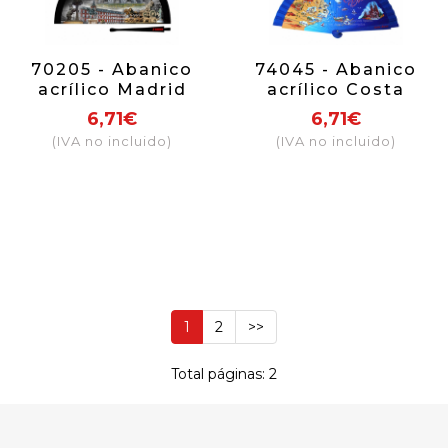
70205 - Abanico
74045 - Abanico
acrílico Madrid
acrílico Costa
nocturno
Brava
6,71€
6,71€
(IVA no incluido)
(IVA no incluido)
1
2
>>
Total páginas: 2