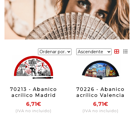
70213 - Abanico
70226 - Abanico
acrílico Madrid
acrílico Valencia
dibujo
6,71€
6,71€
(IVA no incluido)
(IVA no incluido)