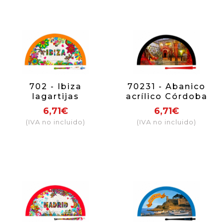
702 - Ibiza
70231 - Abanico
lagartijas
acrílico Córdoba
6,71€
6,71€
(IVA no incluido)
(IVA no incluido)