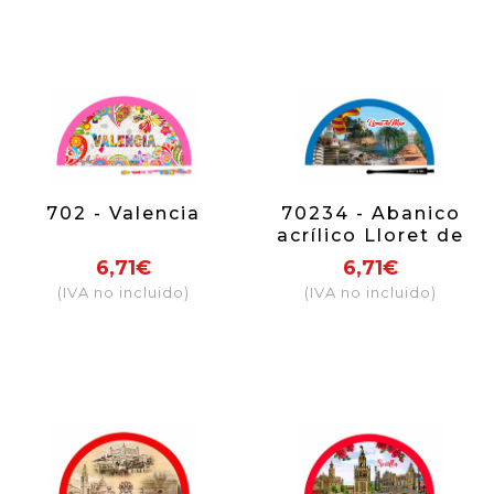
702 - Valencia
70234 - Abanico
acrílico Lloret de
Mar
6,71€
6,71€
(IVA no incluido)
(IVA no incluido)