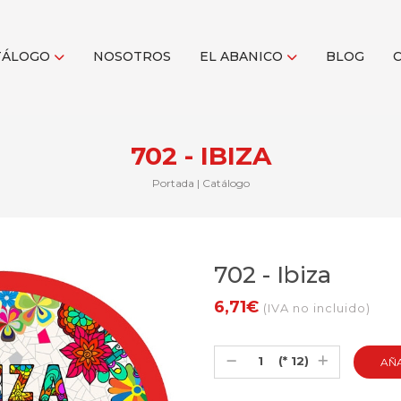
TÁLOGO
NOSOTROS
EL ABANICO
BLOG
702 - IBIZA
Portada
|
Catálogo
702 - Ibiza
6,71€
(IVA no incluido)
(* 12)