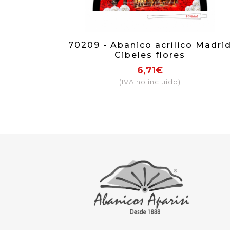
70209 - Abanico acrílico Madri
Cibeles flores
6,71€
(IVA no incluido)