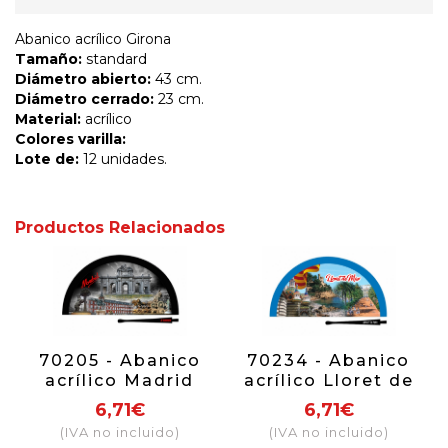
Abanico acrílico Girona
Tamaño:
standard
Diámetro abierto:
43 cm.
Diámetro cerrado:
23 cm.
Material:
acrílico
Colores varilla:
Lote de:
12 unidades.
Productos Relacionados
70205 - Abanico
70234 - Abanico
acrílico Madrid
acrílico Lloret de
nocturno
Mar
6,71€
6,71€
(IVA no incluido)
(IVA no incluido)