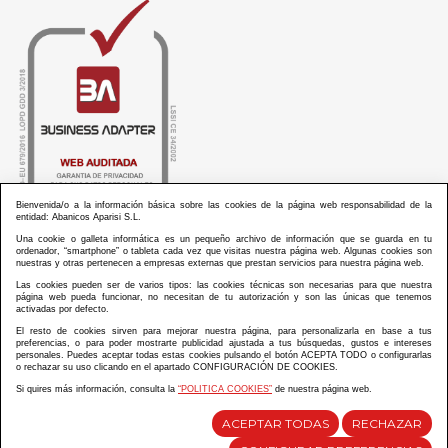
Bienvenida/o a la información básica sobre las cookies de la página web responsabilidad de la
entidad: Abanicos Aparisi S.L.
Una cookie o galleta informática es un pequeño archivo de información que se guarda en tu
ordenador, “smartphone” o tableta cada vez que visitas nuestra página web. Algunas cookies son
nuestras y otras pertenecen a empresas externas que prestan servicios para nuestra página web.
Las cookies pueden ser de varios tipos: las cookies técnicas son necesarias para que nuestra
ABANICOS APARISI S.L. ha recibido por parte de La Generalitat Valenciana, la cantidad de
página web pueda funcionar, no necesitan de tu autorización y son las únicas que tenemos
100.000 € en apoyo al proyecto HISOLV/2021/3933/46 del PLAN EMPRESARIAL “PLAN RESISITIR
activadas por defecto.
PLUS”.
ABANICOS APARISI S.L. ha recibido por parte de La Generalitat Valenciana, la cantidad de 7.000
El resto de cookies sirven para mejorar nuestra página, para personalizarla en base a tus
€ en apoyo al proyecto CMARTE/2021/265/46 del PLAN AYUDAS DIRECTAS ARTESANIA “CMARTE”.
preferencias, o para poder mostrarte publicidad ajustada a tus búsquedas, gustos e intereses
personales. Puedes aceptar todas estas cookies pulsando el botón ACEPTA TODO o configurarlas
o rechazar su uso clicando en el apartado CONFIGURACIÓN DE COOKIES.
Si quires más información, consulta la
“POLITICA COOKIES”
de nuestra página web.
Diseño y desarrollo web Im3diA comunicación
ACEPTAR TODAS
RECHAZAR