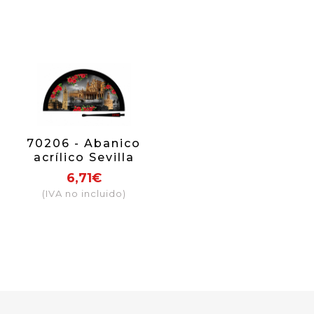
70206 - Abanico
acrílico Sevilla
nocturno
6,71€
(IVA no incluido)