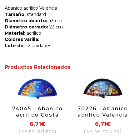
Abanico acrílico Valencia
Tamaño:
standard
Diámetro abierto:
43 cm.
Diámetro cerrado:
23 cm.
Material:
acrílico
Colores varilla:
Lote de:
12 unidades.
Productos Relacionados
74045 - Abanico
70226 - Abanico
acrílico Costa
acrílico Valencia
Brava
6,71€
6,71€
(IVA no incluido)
(IVA no incluido)