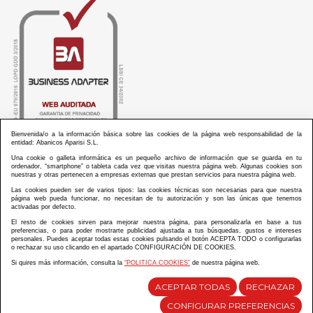
Bienvenida/o a la información básica sobre las cookies de la página web responsabilidad de la
entidad: Abanicos Aparisi S.L.
Una cookie o galleta informática es un pequeño archivo de información que se guarda en tu
ordenador, “smartphone” o tableta cada vez que visitas nuestra página web. Algunas cookies son
nuestras y otras pertenecen a empresas externas que prestan servicios para nuestra página web.
Las cookies pueden ser de varios tipos: las cookies técnicas son necesarias para que nuestra
ABANICOS APARISI S.L. ha recibido por parte de La Generalitat Valenciana, la cantidad de
página web pueda funcionar, no necesitan de tu autorización y son las únicas que tenemos
100.000 € en apoyo al proyecto HISOLV/2021/3933/46 del PLAN EMPRESARIAL “PLAN RESISITIR
activadas por defecto.
PLUS”.
ABANICOS APARISI S.L. ha recibido por parte de La Generalitat Valenciana, la cantidad de 7.000
El resto de cookies sirven para mejorar nuestra página, para personalizarla en base a tus
€ en apoyo al proyecto CMARTE/2021/265/46 del PLAN AYUDAS DIRECTAS ARTESANIA “CMARTE”.
preferencias, o para poder mostrarte publicidad ajustada a tus búsquedas, gustos e intereses
personales. Puedes aceptar todas estas cookies pulsando el botón ACEPTA TODO o configurarlas
o rechazar su uso clicando en el apartado CONFIGURACIÓN DE COOKIES.
Si quires más información, consulta la
“POLITICA COOKIES”
de nuestra página web.
Diseño y desarrollo web Im3diA comunicación
ACEPTAR TODAS
RECHAZAR
CONFIGURAR PREFERENCIAS