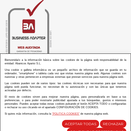
Bienvenida/o a la información básica sobre las cookies de la página web responsabilidad de la
entidad: Abanicos Aparisi S.L.
Una cookie o galleta informática es un pequeño archivo de información que se guarda en tu
ordenador, “smartphone” o tableta cada vez que visitas nuestra página web. Algunas cookies son
nuestras y otras pertenecen a empresas externas que prestan servicios para nuestra página web.
Las cookies pueden ser de varios tipos: las cookies técnicas son necesarias para que nuestra
ABANICOS APARISI S.L. ha recibido por parte de La Generalitat Valenciana, la cantidad de
página web pueda funcionar, no necesitan de tu autorización y son las únicas que tenemos
100.000 € en apoyo al proyecto HISOLV/2021/3933/46 del PLAN EMPRESARIAL “PLAN RESISITIR
activadas por defecto.
PLUS”.
ABANICOS APARISI S.L. ha recibido por parte de La Generalitat Valenciana, la cantidad de 7.000
El resto de cookies sirven para mejorar nuestra página, para personalizarla en base a tus
€ en apoyo al proyecto CMARTE/2021/265/46 del PLAN AYUDAS DIRECTAS ARTESANIA “CMARTE”.
preferencias, o para poder mostrarte publicidad ajustada a tus búsquedas, gustos e intereses
personales. Puedes aceptar todas estas cookies pulsando el botón ACEPTA TODO o configurarlas
o rechazar su uso clicando en el apartado CONFIGURACIÓN DE COOKIES.
Si quires más información, consulta la
“POLITICA COOKIES”
de nuestra página web.
Diseño y desarrollo web Im3diA comunicación
ACEPTAR TODAS
RECHAZAR