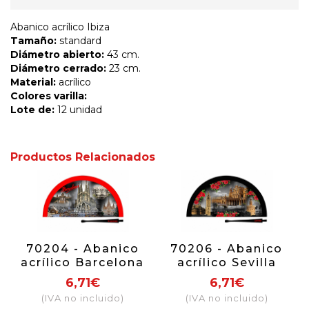
Abanico acrílico Ibiza
Tamaño:
standard
Diámetro abierto:
43 cm.
Diámetro cerrado:
23 cm.
Material:
acrílico
Colores varilla:
Lote de:
12 unidad
Productos Relacionados
70204 - Abanico
70206 - Abanico
acrílico Barcelona
acrílico Sevilla
noche
nocturno
6,71€
6,71€
(IVA no incluido)
(IVA no incluido)