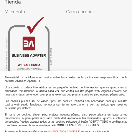
Tienda
Mi cuenta
Carro compra
Bienvenida/o a la información básica sobre las cookies de la página web responsabilidad de la
entidad: Abanicos Aparisi S.L.
Una cookie o galleta informática es un pequeño archivo de información que se guarda en tu
ordenador, “smartphone” o tableta cada vez que visitas nuestra página web. Algunas cookies son
nuestras y otras pertenecen a empresas externas que prestan servicios para nuestra página web.
Las cookies pueden ser de varios tipos: las cookies técnicas son necesarias para que nuestra
ABANICOS APARISI S.L. ha recibido por parte de La Generalitat Valenciana, la cantidad de
página web pueda funcionar, no necesitan de tu autorización y son las únicas que tenemos
100.000 € en apoyo al proyecto HISOLV/2021/3933/46 del PLAN EMPRESARIAL “PLAN RESISITIR
activadas por defecto.
PLUS”.
ABANICOS APARISI S.L. ha recibido por parte de La Generalitat Valenciana, la cantidad de 7.000
El resto de cookies sirven para mejorar nuestra página, para personalizarla en base a tus
€ en apoyo al proyecto CMARTE/2021/265/46 del PLAN AYUDAS DIRECTAS ARTESANIA “CMARTE”.
preferencias, o para poder mostrarte publicidad ajustada a tus búsquedas, gustos e intereses
personales. Puedes aceptar todas estas cookies pulsando el botón ACEPTA TODO o configurarlas
o rechazar su uso clicando en el apartado CONFIGURACIÓN DE COOKIES.
Si quires más información, consulta la
“POLITICA COOKIES”
de nuestra página web.