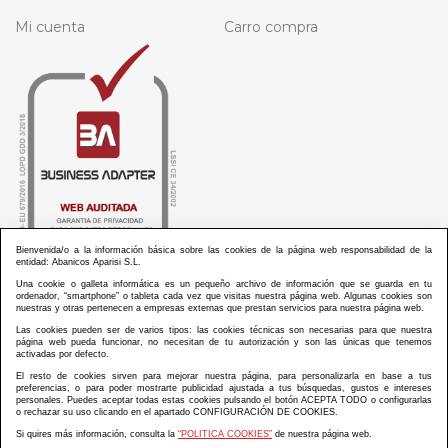
Mi cuenta
Carro compra
Bienvenida/o a la información básica sobre las cookies de la página web responsabilidad de la
entidad: Abanicos Aparisi S.L.
Una cookie o galleta informática es un pequeño archivo de información que se guarda en tu
ordenador, “smartphone” o tableta cada vez que visitas nuestra página web. Algunas cookies son
nuestras y otras pertenecen a empresas externas que prestan servicios para nuestra página web.
Las cookies pueden ser de varios tipos: las cookies técnicas son necesarias para que nuestra
ABANICOS APARISI S.L. ha recibido por parte de La Generalitat Valenciana, la cantidad de
página web pueda funcionar, no necesitan de tu autorización y son las únicas que tenemos
100.000 € en apoyo al proyecto HISOLV/2021/3933/46 del PLAN EMPRESARIAL “PLAN RESISITIR
activadas por defecto.
PLUS”.
ABANICOS APARISI S.L. ha recibido por parte de La Generalitat Valenciana, la cantidad de 7.000
El resto de cookies sirven para mejorar nuestra página, para personalizarla en base a tus
€ en apoyo al proyecto CMARTE/2021/265/46 del PLAN AYUDAS DIRECTAS ARTESANIA “CMARTE”.
preferencias, o para poder mostrarte publicidad ajustada a tus búsquedas, gustos e intereses
personales. Puedes aceptar todas estas cookies pulsando el botón ACEPTA TODO o configurarlas
o rechazar su uso clicando en el apartado CONFIGURACIÓN DE COOKIES.
Si quires más información, consulta la
“POLITICA COOKIES”
de nuestra página web.