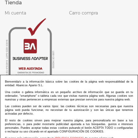
Tienda
Mi cuenta
Carro compra
Bienvenida/o a la información básica sobre las cookies de la página web responsabilidad de la
entidad: Abanicos Aparisi S.L.
Una cookie o galleta informática es un pequeño archivo de información que se guarda en tu
ordenador, “smartphone” o tableta cada vez que visitas nuestra página web. Algunas cookies son
nuestras y otras pertenecen a empresas externas que prestan servicios para nuestra página web.
Las cookies pueden ser de varios tipos: las cookies técnicas son necesarias para que nuestra
ABANICOS APARISI S.L. ha recibido por parte de La Generalitat Valenciana, la cantidad de
página web pueda funcionar, no necesitan de tu autorización y son las únicas que tenemos
100.000 € en apoyo al proyecto HISOLV/2021/3933/46 del PLAN EMPRESARIAL “PLAN RESISITIR
activadas por defecto.
PLUS”.
ABANICOS APARISI S.L. ha recibido por parte de La Generalitat Valenciana, la cantidad de 7.000
El resto de cookies sirven para mejorar nuestra página, para personalizarla en base a tus
€ en apoyo al proyecto CMARTE/2021/265/46 del PLAN AYUDAS DIRECTAS ARTESANIA “CMARTE”.
preferencias, o para poder mostrarte publicidad ajustada a tus búsquedas, gustos e intereses
personales. Puedes aceptar todas estas cookies pulsando el botón ACEPTA TODO o configurarlas
o rechazar su uso clicando en el apartado CONFIGURACIÓN DE COOKIES.