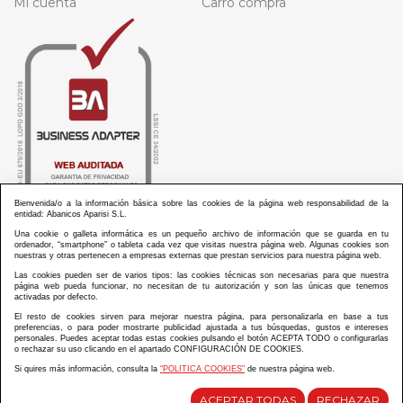
Mi cuenta
Carro compra
Bienvenida/o a la información básica sobre las cookies de la página web responsabilidad de la
entidad: Abanicos Aparisi S.L.
Una cookie o galleta informática es un pequeño archivo de información que se guarda en tu
ordenador, “smartphone” o tableta cada vez que visitas nuestra página web. Algunas cookies son
nuestras y otras pertenecen a empresas externas que prestan servicios para nuestra página web.
Las cookies pueden ser de varios tipos: las cookies técnicas son necesarias para que nuestra
ABANICOS APARISI S.L. ha recibido por parte de La Generalitat Valenciana, la cantidad de
página web pueda funcionar, no necesitan de tu autorización y son las únicas que tenemos
100.000 € en apoyo al proyecto HISOLV/2021/3933/46 del PLAN EMPRESARIAL “PLAN RESISITIR
activadas por defecto.
PLUS”.
ABANICOS APARISI S.L. ha recibido por parte de La Generalitat Valenciana, la cantidad de 7.000
El resto de cookies sirven para mejorar nuestra página, para personalizarla en base a tus
€ en apoyo al proyecto CMARTE/2021/265/46 del PLAN AYUDAS DIRECTAS ARTESANIA “CMARTE”.
preferencias, o para poder mostrarte publicidad ajustada a tus búsquedas, gustos e intereses
personales. Puedes aceptar todas estas cookies pulsando el botón ACEPTA TODO o configurarlas
o rechazar su uso clicando en el apartado CONFIGURACIÓN DE COOKIES.
Si quires más información, consulta la
“POLITICA COOKIES”
de nuestra página web.
Diseño y desarrollo web Im3diA comunicación
ACEPTAR TODAS
RECHAZAR