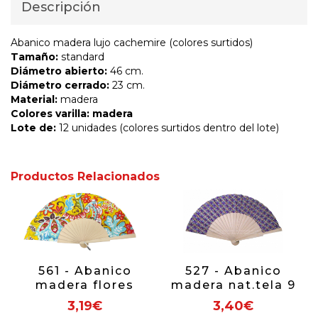
Descripción
Abanico madera lujo cachemire (colores surtidos)
Tamaño:
standard
Diámetro abierto:
46 cm.
Diámetro cerrado:
23 cm.
Material:
madera
Colores varilla: madera
Lote de:
12 unidades (colores surtidos dentro del lote)
Productos Relacionados
561 - Abanico
527 - Abanico
madera flores
madera nat.tela 9
mosaico (colores
cms. est.nudos 1
3,19€
3,40€
surtidos)
cara