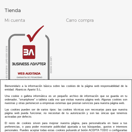
Tienda
Mi cuenta
Carro compra
Bienvenida/o a la información básica sobre las cookies de la página web responsabilidad de la
entidad: Abanicos Aparisi S.L.
Una cookie o galleta informática es un pequeño archivo de información que se guarda en tu
ordenador, “smartphone” o tableta cada vez que visitas nuestra página web. Algunas cookies son
nuestras y otras pertenecen a empresas externas que prestan servicios para nuestra página web.
Las cookies pueden ser de varios tipos: las cookies técnicas son necesarias para que nuestra
ABANICOS APARISI S.L. ha recibido por parte de La Generalitat Valenciana, la cantidad de
página web pueda funcionar, no necesitan de tu autorización y son las únicas que tenemos
100.000 € en apoyo al proyecto HISOLV/2021/3933/46 del PLAN EMPRESARIAL “PLAN RESISITIR
activadas por defecto.
PLUS”.
ABANICOS APARISI S.L. ha recibido por parte de La Generalitat Valenciana, la cantidad de 7.000
El resto de cookies sirven para mejorar nuestra página, para personalizarla en base a tus
€ en apoyo al proyecto CMARTE/2021/265/46 del PLAN AYUDAS DIRECTAS ARTESANIA “CMARTE”.
preferencias, o para poder mostrarte publicidad ajustada a tus búsquedas, gustos e intereses
personales. Puedes aceptar todas estas cookies pulsando el botón ACEPTA TODO o configurarlas