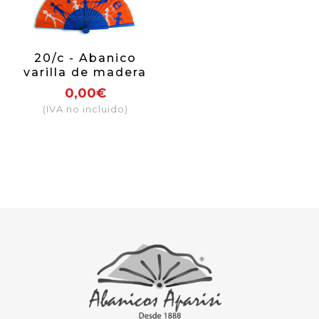
20/c - Abanico
varilla de madera
barnizada o
0,00€
pintada por una
(IVA no incluido)
cara