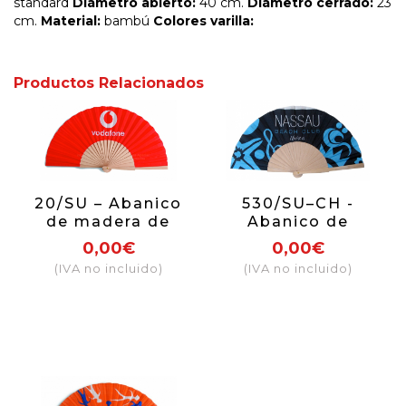
standard
Diámetro abierto:
40 cm.
Diámetro cerrado:
23
cm.
Material:
bambú
Colores varilla:
Productos Relacionados
20/SU – Abanico
530/SU–CH -
de madera de
Abanico de
publicidad
madera de
0,00€
0,00€
publicidad
(IVA no incluido)
(IVA no incluido)