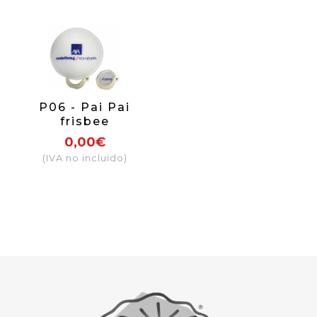
transfer medida
máx. 10x10cm)
P06 - Pai Pai
frisbee
promocional
0,00€
plegable impreso
(IVA no incluido)
por una cara. Tela
mango de
plástico
(impresión
transfer medida
máx. 10x10cm)