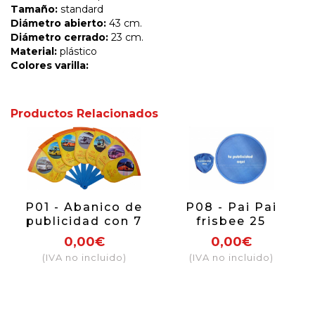
Tamaño:
standard
Diámetro abierto:
43 cm.
Diámetro cerrado:
23 cm.
Material:
plástico
Colores varilla:
Productos Relacionados
P01 - Abanico de
P08 - Pai Pai
publicidad con 7
frisbee 25
varillas y 7
diámetro
0,00€
0,00€
pétalos para
plegable impreso
(IVA no incluido)
(IVA no incluido)
personalización.
por una cara. tela
mango de
plástico
(impresión