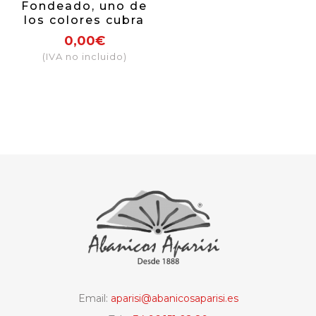
Fondeado, uno de
los colores cubra
más del 50% de
0,00€
la tela
(IVA no incluido)
Email:
aparisi@abanicosaparisi.es