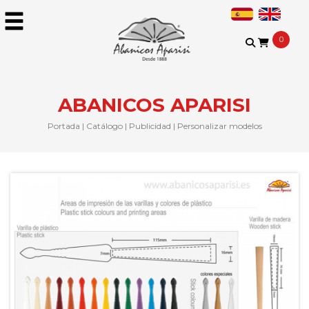
0
ABANICOS APARISI
Portada
|
Catálogo
|
Publicidad
|
Personalizar modelos