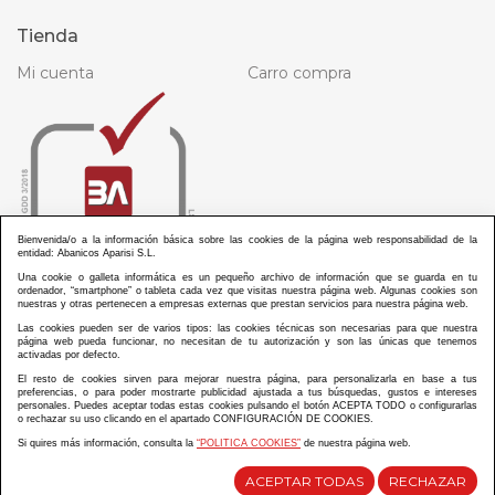
Tienda
Mi cuenta
Carro compra
Bienvenida/o a la información básica sobre las cookies de la página web responsabilidad de la
entidad: Abanicos Aparisi S.L.
Una cookie o galleta informática es un pequeño archivo de información que se guarda en tu
ordenador, “smartphone” o tableta cada vez que visitas nuestra página web. Algunas cookies son
nuestras y otras pertenecen a empresas externas que prestan servicios para nuestra página web.
Las cookies pueden ser de varios tipos: las cookies técnicas son necesarias para que nuestra
página web pueda funcionar, no necesitan de tu autorización y son las únicas que tenemos
activadas por defecto.
El resto de cookies sirven para mejorar nuestra página, para personalizarla en base a tus
preferencias, o para poder mostrarte publicidad ajustada a tus búsquedas, gustos e intereses
personales. Puedes aceptar todas estas cookies pulsando el botón ACEPTA TODO o configurarlas
ABANICOS APARISI S.L. ha recibido por parte de La Generalitat Valenciana, la cantidad de
o rechazar su uso clicando en el apartado CONFIGURACIÓN DE COOKIES.
100.000 € en apoyo al proyecto HISOLV/2021/3933/46 del PLAN EMPRESARIAL “PLAN RESISITIR
PLUS”.
Si quires más información, consulta la
“POLITICA COOKIES”
de nuestra página web.
ABANICOS APARISI S.L. ha recibido por parte de La Generalitat Valenciana, la cantidad de 7.000
€ en apoyo al proyecto CMARTE/2021/265/46 del PLAN AYUDAS DIRECTAS ARTESANIA “CMARTE”.
ACEPTAR TODAS
RECHAZAR