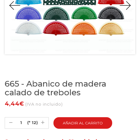
665 - Abanico de madera
calado de treboles
4,44€
(IVA no incluido)
(* 12)