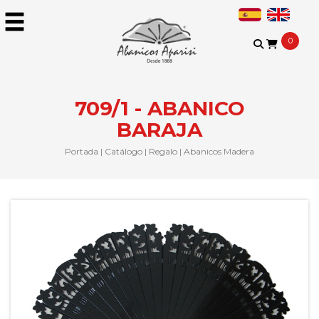
0
709/1 - ABANICO
BARAJA
Portada
|
Catálogo
|
Regalo
|
Abanicos Madera