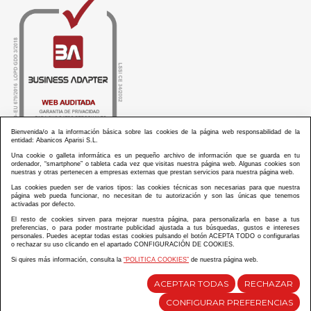
Bienvenida/o a la información básica sobre las cookies de la página web responsabilidad de la
entidad: Abanicos Aparisi S.L.
Una cookie o galleta informática es un pequeño archivo de información que se guarda en tu
ordenador, “smartphone” o tableta cada vez que visitas nuestra página web. Algunas cookies son
nuestras y otras pertenecen a empresas externas que prestan servicios para nuestra página web.
Las cookies pueden ser de varios tipos: las cookies técnicas son necesarias para que nuestra
ABANICOS APARISI S.L. ha recibido por parte de La Generalitat Valenciana, la cantidad de
página web pueda funcionar, no necesitan de tu autorización y son las únicas que tenemos
100.000 € en apoyo al proyecto HISOLV/2021/3933/46 del PLAN EMPRESARIAL “PLAN RESISITIR
activadas por defecto.
PLUS”.
ABANICOS APARISI S.L. ha recibido por parte de La Generalitat Valenciana, la cantidad de 7.000
El resto de cookies sirven para mejorar nuestra página, para personalizarla en base a tus
€ en apoyo al proyecto CMARTE/2021/265/46 del PLAN AYUDAS DIRECTAS ARTESANIA “CMARTE”.
preferencias, o para poder mostrarte publicidad ajustada a tus búsquedas, gustos e intereses
personales. Puedes aceptar todas estas cookies pulsando el botón ACEPTA TODO o configurarlas
o rechazar su uso clicando en el apartado CONFIGURACIÓN DE COOKIES.
Si quires más información, consulta la
“POLITICA COOKIES”
de nuestra página web.
Diseño y desarrollo web Im3diA comunicación
ACEPTAR TODAS
RECHAZAR
CONFIGURAR PREFERENCIAS