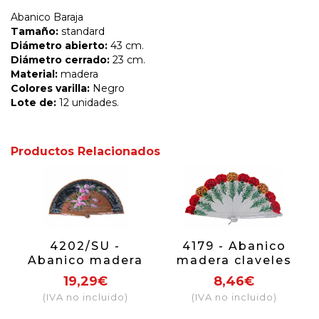
Abanico Baraja
Tamaño:
standard
Diámetro abierto:
43 cm.
Diámetro cerrado:
23 cm.
Material:
madera
Colores varilla:
Negro
Lote de:
12 unidades.
Productos Relacionados
4202/SU -
4179 - Abanico
Abanico madera
madera claveles
bubinga lujo 1
2 caras
19,29€
8,46€
cara
(IVA no incluido)
(IVA no incluido)