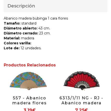
Descripción
Abanico madera bubinga 1 cara flores
Tamaño:
standard
Diámetro abierto:
43 cm.
Diámetro cerrado:
23 cm.
Material:
madera
Colores varilla:
Lote de:
12 unidades.
Productos Relacionados
557 - Abanico
6313/1/11 NG - RJ -
madera flores
Abanico madera
(colores surtidos)
con puntilla
3,19€
7,25€