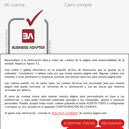
Mi cuenta
Carro compra
Bienvenida/o a la información básica sobre las cookies de la página web responsabilidad de la
entidad: Abanicos Aparisi S.L.
Una cookie o galleta informática es un pequeño archivo de información que se guarda en tu
ordenador, “smartphone” o tableta cada vez que visitas nuestra página web. Algunas cookies son
nuestras y otras pertenecen a empresas externas que prestan servicios para nuestra página web.
Las cookies pueden ser de varios tipos: las cookies técnicas son necesarias para que nuestra
página web pueda funcionar, no necesitan de tu autorización y son las únicas que tenemos
activadas por defecto.
ABANICOS APARISI S.L. ha recibido por parte de La Generalitat Valenciana, la cantidad de
El resto de cookies sirven para mejorar nuestra página, para personalizarla en base a tus
100.000 € en apoyo al proyecto HISOLV/2021/3933/46 del PLAN EMPRESARIAL “PLAN RESISITIR
preferencias, o para poder mostrarte publicidad ajustada a tus búsquedas, gustos e intereses
PLUS”.
personales. Puedes aceptar todas estas cookies pulsando el botón ACEPTA TODO o configurarlas
ABANICOS APARISI S.L. ha recibido por parte de La Generalitat Valenciana, la cantidad de 7.000
o rechazar su uso clicando en el apartado CONFIGURACIÓN DE COOKIES.
€ en apoyo al proyecto CMARTE/2021/265/46 del PLAN AYUDAS DIRECTAS ARTESANIA “CMARTE”.
Si quires más información, consulta la
“POLITICA COOKIES”
de nuestra página web.
ACEPTAR TODAS
RECHAZAR
Diseño y desarrollo web Im3diA comunicación