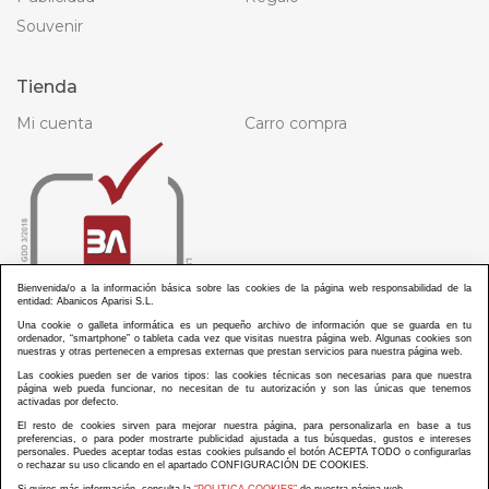
Souvenir
Tienda
Mi cuenta
Carro compra
Bienvenida/o a la información básica sobre las cookies de la página web responsabilidad de la
entidad: Abanicos Aparisi S.L.
Una cookie o galleta informática es un pequeño archivo de información que se guarda en tu
ordenador, “smartphone” o tableta cada vez que visitas nuestra página web. Algunas cookies son
nuestras y otras pertenecen a empresas externas que prestan servicios para nuestra página web.
Las cookies pueden ser de varios tipos: las cookies técnicas son necesarias para que nuestra
página web pueda funcionar, no necesitan de tu autorización y son las únicas que tenemos
activadas por defecto.
El resto de cookies sirven para mejorar nuestra página, para personalizarla en base a tus
preferencias, o para poder mostrarte publicidad ajustada a tus búsquedas, gustos e intereses
personales. Puedes aceptar todas estas cookies pulsando el botón ACEPTA TODO o configurarlas
ABANICOS APARISI S.L. ha recibido por parte de La Generalitat Valenciana, la cantidad de
o rechazar su uso clicando en el apartado CONFIGURACIÓN DE COOKIES.
100.000 € en apoyo al proyecto HISOLV/2021/3933/46 del PLAN EMPRESARIAL “PLAN RESISITIR
PLUS”.