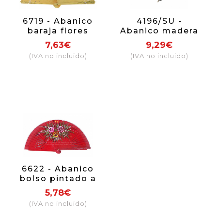
6719 - Abanico
4196/SU -
baraja flores
Abanico madera
pintado a mano 2
2 caras lujo
7,63€
9,29€
caras
(IVA no incluido)
(IVA no incluido)
6622 - Abanico
bolso pintado a
mano 2 caras
5,78€
(IVA no incluido)