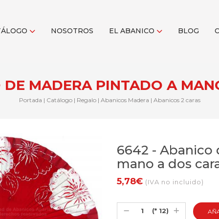
TÁLOGO
NOSOTROS
EL ABANICO
BLOG
O DE MADERA PINTADO A MAN
Portada
|
Catálogo
|
Regalo
|
Abanicos Madera
|
Abanicos 2 caras
6642 - Abanico
mano a dos cara
5,78€
(IVA no incluido)
(* 12)