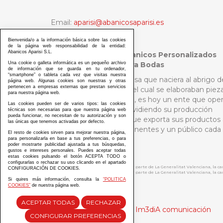
Email:
aparisi@abanicosaparisi.es
Tel:
+34 96 151 02 89
Bienvenida/o a la información básica sobre las cookies
de la página web responsabilidad de la entidad:
Abanicos Aparisi S.L.
Abanicos Aparisi - Abanicos Personalizados
Una cookie o galleta informática es un pequeño archivo
Madrid y Abanicos para Bodas
de información que se guarda en tu ordenador,
“smartphone” o tableta cada vez que visitas nuestra
Aquella pequeña empresa que naciera al abrigo d
página web. Algunas cookies son nuestras y otras
pertenecen a empresas externas que prestan servicios
un selecto público para el cual se elaboraban piez
para nuestra página web.
de la más pura artesanía, es hoy un ente que ope
Las cookies pueden ser de varios tipos: las cookies
a escala internacional dividiendo su producción
técnicas son necesarias para que nuestra página web
pueda funcionar, no necesitan de tu autorización y son
entre Asia y Europa, y que exporta sus productos 
las únicas que tenemos activadas por defecto.
países de los cinco continentes y un público cada
El resto de cookies sirven para mejorar nuestra página,
vez más diverso.
para personalizarla en base a tus preferencias, o para
poder mostrarte publicidad ajustada a tus búsquedas,
gustos e intereses personales. Puedes aceptar todas
estas cookies pulsando el botón ACEPTA TODO o
configurarlas o rechazar su uso clicando en el apartado
ABANICOS APARISI S.L. ha recibido por parte de La Generalitat Valenciana, la 
CONFIGURACIÓN DE COOKIES.
ABANICOS APARISI S.L. ha recibido por parte de La Generalitat Valenciana, la
Si quires más información, consulta la
“POLITICA
COOKIES”
de nuestra página web.
ACEPTAR TODAS
RECHAZAR
Diseño y desarrollo web Im3diA comunicación
CONFIGURAR PREFERENCIAS