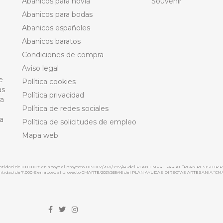
Abanicos para novia
Souvenir
Abanicos para bodas
Abanicos españoles
Abanicos baratos
Condiciones de compra
Aviso legal
e
Política cookies
as
Política privacidad
ra
Política de redes sociales
a
Política de solicitudes de empleo
Mapa web
cantidad de 100.000 € en apoyo al proyecto HISOLV/2021/3933/46 del PLAN EMPRESARIAL “PLAN RESISITIR P
 cantidad de 7.000 € en apoyo al proyecto CMARTE/2021/265/46 del PLAN AYUDAS DIRECTAS ARTESANIA “CM