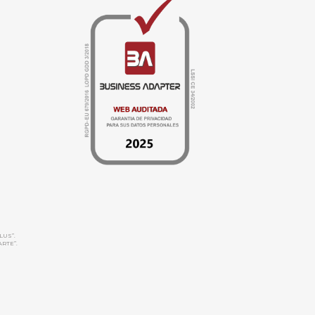
LUS”.
ARTE”.