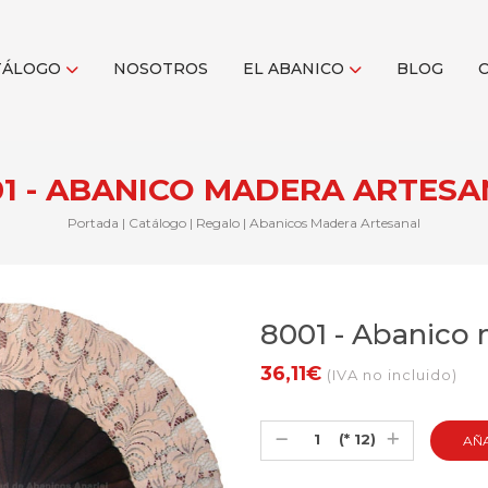
TÁLOGO
NOSOTROS
EL ABANICO
BLOG
01 - ABANICO MADERA ARTESA
Portada
|
Catálogo
|
Regalo
|
Abanicos Madera Artesanal
8001 - Abanico 
36,11€
(IVA no incluido)
(* 12)