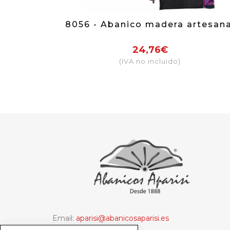
8056 - Abanico madera artesana
24,76€
(IVA no incluido)
Email:
aparisi@abanicosaparisi.es