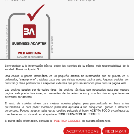
Bienvenida/o a la información básica sobre las cookies de la página web responsabilidad de la
entidad: Abanicos Aparisi S.L.
Una cookie o galleta informática es un pequeño archivo de información que se guarda en tu
ordenador, “smartphone” o tableta cada vez que visitas nuestra página web. Algunas cookies son
nuestras y otras pertenecen a empresas externas que prestan servicios para nuestra página web.
Las cookies pueden ser de varios tipos: las cookies técnicas son necesarias para que nuestra
ABANICOS APARISI S.L. ha recibido por parte de La Generalitat Valenciana, la cantidad de
página web pueda funcionar, no necesitan de tu autorización y son las únicas que tenemos
100.000 € en apoyo al proyecto HISOLV/2021/3933/46 del PLAN EMPRESARIAL “PLAN RESISITIR
activadas por defecto.
PLUS”.
ABANICOS APARISI S.L. ha recibido por parte de La Generalitat Valenciana, la cantidad de 7.000
El resto de cookies sirven para mejorar nuestra página, para personalizarla en base a tus
€ en apoyo al proyecto CMARTE/2021/265/46 del PLAN AYUDAS DIRECTAS ARTESANIA “CMARTE”.
preferencias, o para poder mostrarte publicidad ajustada a tus búsquedas, gustos e intereses
personales. Puedes aceptar todas estas cookies pulsando el botón ACEPTA TODO o configurarlas
o rechazar su uso clicando en el apartado CONFIGURACIÓN DE COOKIES.
Si quires más información, consulta la
“POLITICA COOKIES”
de nuestra página web.
Diseño y desarrollo web Im3diA comunicación
ACEPTAR TODAS
RECHAZAR