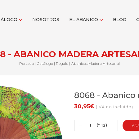
TÁLOGO
NOSOTROS
EL ABANICO
BLOG
8 - ABANICO MADERA ARTES
Portada
|
Catálogo
|
Regalo
|
Abanicos Madera Artesanal
8068 - Abanico 
30,95€
(IVA no incluido)
(* 12)