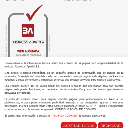
Bienvenida/o a la información básica sobre las cookies de la página web responsabilidad de la
entidad: Abanicos Aparisi S.L.
Una cookie o galleta informática es un pequeño archivo de información que se guarda en tu
ordenador, “smartphone” o tableta cada vez que visitas nuestra página web. Algunas cookies son
nuestras y otras pertenecen a empresas externas que prestan servicios para nuestra página web.
Las cookies pueden ser de varios tipos: las cookies técnicas son necesarias para que nuestra
ABANICOS APARISI S.L. ha recibido por parte de La Generalitat Valenciana, la cantidad de
página web pueda funcionar, no necesitan de tu autorización y son las únicas que tenemos
100.000 € en apoyo al proyecto HISOLV/2021/3933/46 del PLAN EMPRESARIAL “PLAN RESISITIR
activadas por defecto.
PLUS”.
ABANICOS APARISI S.L. ha recibido por parte de La Generalitat Valenciana, la cantidad de 7.000
El resto de cookies sirven para mejorar nuestra página, para personalizarla en base a tus
€ en apoyo al proyecto CMARTE/2021/265/46 del PLAN AYUDAS DIRECTAS ARTESANIA “CMARTE”.
preferencias, o para poder mostrarte publicidad ajustada a tus búsquedas, gustos e intereses
personales. Puedes aceptar todas estas cookies pulsando el botón ACEPTA TODO o configurarlas
o rechazar su uso clicando en el apartado CONFIGURACIÓN DE COOKIES.
Si quires más información, consulta la
“POLITICA COOKIES”
de nuestra página web.
Diseño y desarrollo web Im3diA comunicación
ACEPTAR TODAS
RECHAZAR