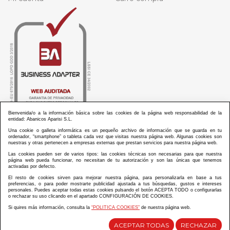
Bienvenida/o a la información básica sobre las cookies de la página web responsabilidad de la
entidad: Abanicos Aparisi S.L.
Una cookie o galleta informática es un pequeño archivo de información que se guarda en tu
ordenador, “smartphone” o tableta cada vez que visitas nuestra página web. Algunas cookies son
nuestras y otras pertenecen a empresas externas que prestan servicios para nuestra página web.
Las cookies pueden ser de varios tipos: las cookies técnicas son necesarias para que nuestra
ABANICOS APARISI S.L. ha recibido por parte de La Generalitat Valenciana, la cantidad de
página web pueda funcionar, no necesitan de tu autorización y son las únicas que tenemos
100.000 € en apoyo al proyecto HISOLV/2021/3933/46 del PLAN EMPRESARIAL “PLAN RESISITIR
activadas por defecto.
PLUS”.
ABANICOS APARISI S.L. ha recibido por parte de La Generalitat Valenciana, la cantidad de 7.000
El resto de cookies sirven para mejorar nuestra página, para personalizarla en base a tus
€ en apoyo al proyecto CMARTE/2021/265/46 del PLAN AYUDAS DIRECTAS ARTESANIA “CMARTE”.
preferencias, o para poder mostrarte publicidad ajustada a tus búsquedas, gustos e intereses
personales. Puedes aceptar todas estas cookies pulsando el botón ACEPTA TODO o configurarlas
o rechazar su uso clicando en el apartado CONFIGURACIÓN DE COOKIES.
Si quires más información, consulta la
“POLITICA COOKIES”
de nuestra página web.
Diseño y desarrollo web Im3diA comunicación
ACEPTAR TODAS
RECHAZAR