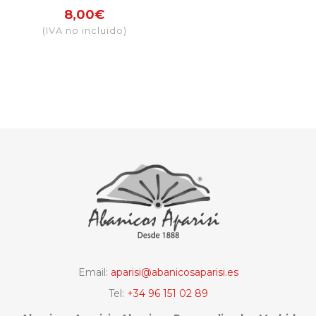
sublimación
8,00€
Barcelona
(IVA no incluido)
(surtido colores)
Email:
aparisi@abanicosaparisi.es
Tel:
+34 96 151 02 89