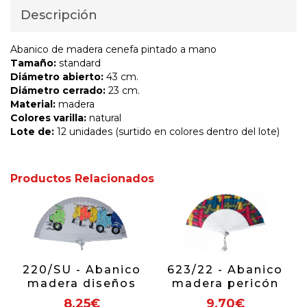
Descripción
Abanico de madera cenefa pintado a mano
Tamaño:
standard
Diámetro abierto:
43 cm.
Diámetro cerrado:
23 cm.
Material:
madera
Colores varilla:
natural
Lote de:
12 unidades (surtido en colores dentro del lote)
Productos Relacionados
220/SU - Abanico
623/22 - Abanico
madera diseños
madera pericón
surtido
blanco diseño
8,25€
9,70€