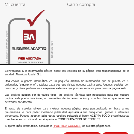
Mi cuenta
Carro compra
Bienvenida/o a la información básica sobre las cookies de la página web responsabilidad de la
entidad: Abanicos Aparisi S.L.
Una cookie o galleta informática es un pequeño archivo de información que se guarda en tu
ordenador, “smartphone” o tableta cada vez que visitas nuestra página web. Algunas cookies son
nuestras y otras pertenecen a empresas externas que prestan servicios para nuestra página web.
Las cookies pueden ser de varios tipos: las cookies técnicas son necesarias para que nuestra
ABANICOS APARISI S.L. ha recibido por parte de La Generalitat Valenciana, la cantidad de
página web pueda funcionar, no necesitan de tu autorización y son las únicas que tenemos
100.000 € en apoyo al proyecto HISOLV/2021/3933/46 del PLAN EMPRESARIAL “PLAN RESISITIR
activadas por defecto.
PLUS”.
ABANICOS APARISI S.L. ha recibido por parte de La Generalitat Valenciana, la cantidad de 7.000
El resto de cookies sirven para mejorar nuestra página, para personalizarla en base a tus
€ en apoyo al proyecto CMARTE/2021/265/46 del PLAN AYUDAS DIRECTAS ARTESANIA “CMARTE”.
preferencias, o para poder mostrarte publicidad ajustada a tus búsquedas, gustos e intereses
personales. Puedes aceptar todas estas cookies pulsando el botón ACEPTA TODO o configurarlas
o rechazar su uso clicando en el apartado CONFIGURACIÓN DE COOKIES.
Si quires más información, consulta la
“POLITICA COOKIES”
de nuestra página web.
Diseño y desarrollo web Im3diA comunicación