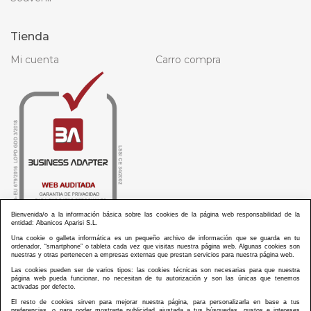
Tienda
Mi cuenta
Carro compra
Bienvenida/o a la información básica sobre las cookies de la página web responsabilidad de la
entidad: Abanicos Aparisi S.L.
Una cookie o galleta informática es un pequeño archivo de información que se guarda en tu
ordenador, “smartphone” o tableta cada vez que visitas nuestra página web. Algunas cookies son
nuestras y otras pertenecen a empresas externas que prestan servicios para nuestra página web.
Las cookies pueden ser de varios tipos: las cookies técnicas son necesarias para que nuestra
ABANICOS APARISI S.L. ha recibido por parte de La Generalitat Valenciana, la cantidad de
página web pueda funcionar, no necesitan de tu autorización y son las únicas que tenemos
100.000 € en apoyo al proyecto HISOLV/2021/3933/46 del PLAN EMPRESARIAL “PLAN RESISITIR
activadas por defecto.
PLUS”.
ABANICOS APARISI S.L. ha recibido por parte de La Generalitat Valenciana, la cantidad de 7.000
El resto de cookies sirven para mejorar nuestra página, para personalizarla en base a tus
€ en apoyo al proyecto CMARTE/2021/265/46 del PLAN AYUDAS DIRECTAS ARTESANIA “CMARTE”.
preferencias, o para poder mostrarte publicidad ajustada a tus búsquedas, gustos e intereses