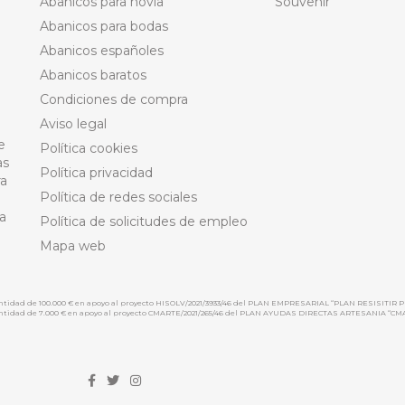
Abanicos para novia
Souvenir
Abanicos para bodas
Abanicos españoles
Abanicos baratos
Condiciones de compra
Aviso legal
e
Política cookies
as
Política privacidad
ra
Política de redes sociales
a
Política de solicitudes de empleo
Mapa web
cantidad de 100.000 € en apoyo al proyecto HISOLV/2021/3933/46 del PLAN EMPRESARIAL “PLAN RESISITIR P
 cantidad de 7.000 € en apoyo al proyecto CMARTE/2021/265/46 del PLAN AYUDAS DIRECTAS ARTESANIA “CM