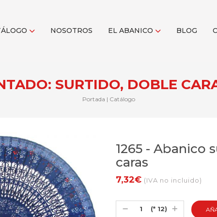
TÁLOGO
NOSOTROS
EL ABANICO
BLOG
NTADO: SURTIDO, DOBLE CAR
Portada
|
Catálogo
1265 - Abanico 
caras
7,32€
(IVA no incluido)
(* 12)