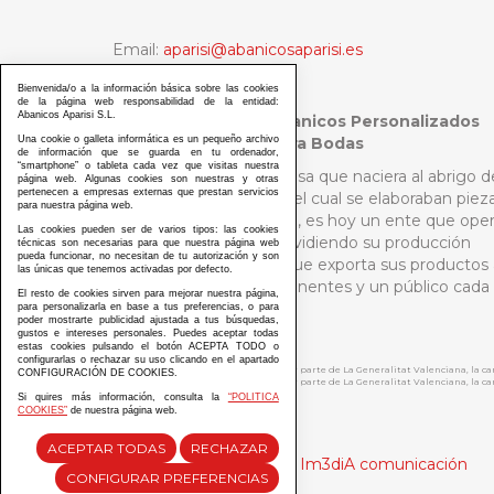
Email:
aparisi@abanicosaparisi.es
Tel:
+34 96 151 02 89
Bienvenida/o a la información básica sobre las cookies
de la página web responsabilidad de la entidad:
Abanicos Aparisi S.L.
Abanicos Aparisi - Abanicos Personalizados
Una cookie o galleta informática es un pequeño archivo
Madrid y Abanicos para Bodas
de información que se guarda en tu ordenador,
“smartphone” o tableta cada vez que visitas nuestra
Aquella pequeña empresa que naciera al abrigo d
página web. Algunas cookies son nuestras y otras
pertenecen a empresas externas que prestan servicios
un selecto público para el cual se elaboraban piez
para nuestra página web.
de la más pura artesanía, es hoy un ente que ope
Las cookies pueden ser de varios tipos: las cookies
a escala internacional dividiendo su producción
técnicas son necesarias para que nuestra página web
pueda funcionar, no necesitan de tu autorización y son
entre Asia y Europa, y que exporta sus productos 
las únicas que tenemos activadas por defecto.
países de los cinco continentes y un público cada
El resto de cookies sirven para mejorar nuestra página,
vez más diverso.
para personalizarla en base a tus preferencias, o para
poder mostrarte publicidad ajustada a tus búsquedas,
gustos e intereses personales. Puedes aceptar todas
estas cookies pulsando el botón ACEPTA TODO o
configurarlas o rechazar su uso clicando en el apartado
ABANICOS APARISI S.L. ha recibido por parte de La Generalitat Valenciana, la 
CONFIGURACIÓN DE COOKIES.
ABANICOS APARISI S.L. ha recibido por parte de La Generalitat Valenciana, la
Si quires más información, consulta la
“POLITICA
COOKIES”
de nuestra página web.
ACEPTAR TODAS
RECHAZAR
Diseño y desarrollo web Im3diA comunicación
CONFIGURAR PREFERENCIAS