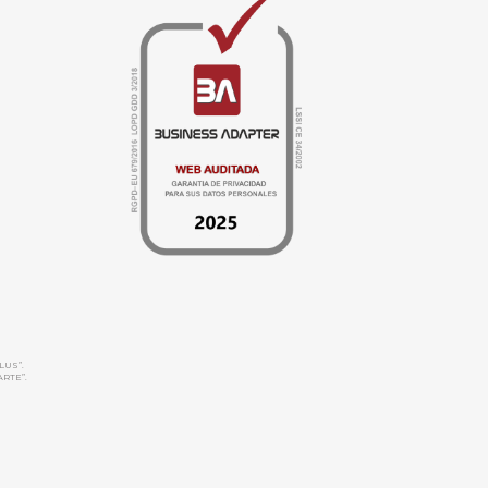
LUS”.
ARTE”.