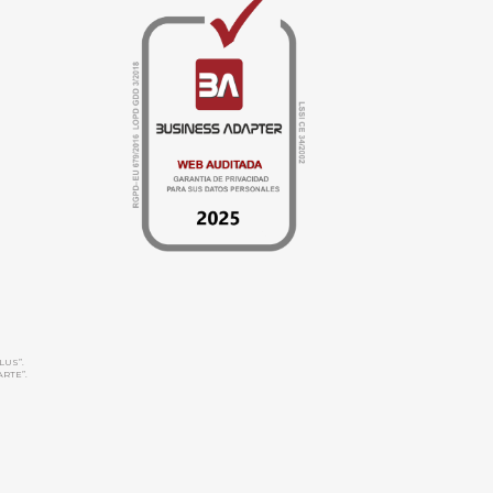
LUS”.
ARTE”.