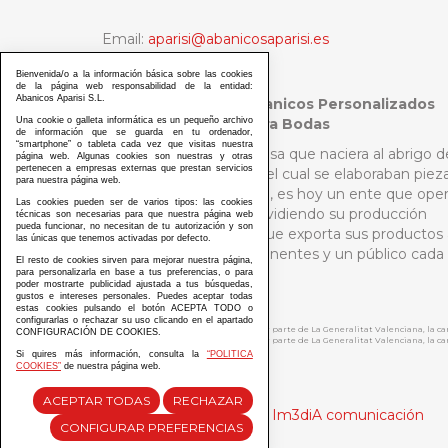
Email:
aparisi@abanicosaparisi.es
Tel:
+34 96 151 02 89
Bienvenida/o a la información básica sobre las cookies
de la página web responsabilidad de la entidad:
Abanicos Aparisi S.L.
Abanicos Aparisi - Abanicos Personalizados
Una cookie o galleta informática es un pequeño archivo
Madrid y Abanicos para Bodas
de información que se guarda en tu ordenador,
“smartphone” o tableta cada vez que visitas nuestra
Aquella pequeña empresa que naciera al abrigo d
página web. Algunas cookies son nuestras y otras
pertenecen a empresas externas que prestan servicios
un selecto público para el cual se elaboraban piez
para nuestra página web.
de la más pura artesanía, es hoy un ente que ope
Las cookies pueden ser de varios tipos: las cookies
a escala internacional dividiendo su producción
técnicas son necesarias para que nuestra página web
pueda funcionar, no necesitan de tu autorización y son
entre Asia y Europa, y que exporta sus productos 
las únicas que tenemos activadas por defecto.
países de los cinco continentes y un público cada
El resto de cookies sirven para mejorar nuestra página,
vez más diverso.
para personalizarla en base a tus preferencias, o para
poder mostrarte publicidad ajustada a tus búsquedas,
gustos e intereses personales. Puedes aceptar todas
estas cookies pulsando el botón ACEPTA TODO o
configurarlas o rechazar su uso clicando en el apartado
ABANICOS APARISI S.L. ha recibido por parte de La Generalitat Valenciana, la 
CONFIGURACIÓN DE COOKIES.
ABANICOS APARISI S.L. ha recibido por parte de La Generalitat Valenciana, la
Si quires más información, consulta la
“POLITICA
COOKIES”
de nuestra página web.
ACEPTAR TODAS
RECHAZAR
Diseño y desarrollo web Im3diA comunicación
CONFIGURAR PREFERENCIAS