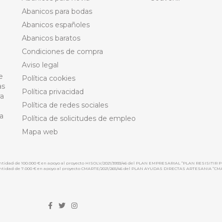
Abanicos para bodas
Abanicos españoles
Abanicos baratos
Condiciones de compra
Aviso legal
e
Política cookies
as
Política privacidad
ra
Política de redes sociales
a
Política de solicitudes de empleo
Mapa web
cantidad de 100.000 € en apoyo al proyecto HISOLV/2021/3933/46 del PLAN EMPRESARIAL “PLAN RESISITIR P
 cantidad de 7.000 € en apoyo al proyecto CMARTE/2021/265/46 del PLAN AYUDAS DIRECTAS ARTESANIA “CM