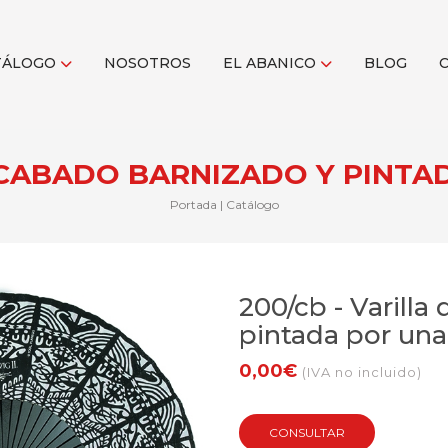
TÁLOGO
NOSOTROS
EL ABANICO
BLOG
CABADO BARNIZADO Y PINTA
Portada
|
Catálogo
200/cb - Varilla
pintada por una
0,00€
(IVA no incluido)
CONSULTAR