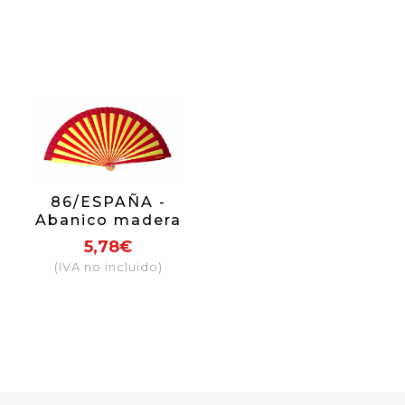
diferentes. Cada
abanico viene
con cajita
individual con
mismo motivo
que el abanico
86/ESPAÑA -
Abanico madera
bicolor España
5,78€
(IVA no incluido)