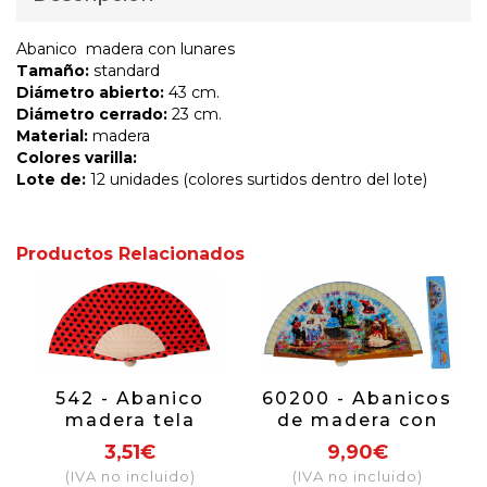
Abanico madera con lunares
Tamaño:
standard
Diámetro abierto:
43 cm.
Diámetro cerrado:
23 cm.
Material:
madera
Colores varilla:
Lote de:
12 unidades (colores surtidos dentro del lote)
Productos Relacionados
542 - Abanico
60200 - Abanicos
madera tela
de madera con
lunares caberas
diseños de
3,51€
9,90€
Sevillanas, 6
(IVA no incluido)
(IVA no incluido)
diseños