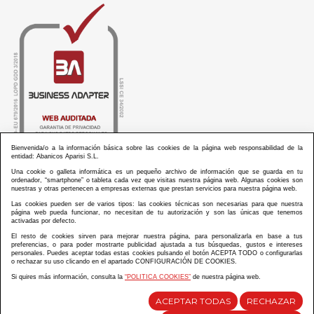
Bienvenida/o a la información básica sobre las cookies de la página web responsabilidad de la
entidad: Abanicos Aparisi S.L.
Una cookie o galleta informática es un pequeño archivo de información que se guarda en tu
ordenador, “smartphone” o tableta cada vez que visitas nuestra página web. Algunas cookies son
nuestras y otras pertenecen a empresas externas que prestan servicios para nuestra página web.
Las cookies pueden ser de varios tipos: las cookies técnicas son necesarias para que nuestra
ABANICOS APARISI S.L. ha recibido por parte de La Generalitat Valenciana, la cantidad de
página web pueda funcionar, no necesitan de tu autorización y son las únicas que tenemos
100.000 € en apoyo al proyecto HISOLV/2021/3933/46 del PLAN EMPRESARIAL “PLAN RESISITIR
activadas por defecto.
PLUS”.
ABANICOS APARISI S.L. ha recibido por parte de La Generalitat Valenciana, la cantidad de 7.000
El resto de cookies sirven para mejorar nuestra página, para personalizarla en base a tus
€ en apoyo al proyecto CMARTE/2021/265/46 del PLAN AYUDAS DIRECTAS ARTESANIA “CMARTE”.
preferencias, o para poder mostrarte publicidad ajustada a tus búsquedas, gustos e intereses
personales. Puedes aceptar todas estas cookies pulsando el botón ACEPTA TODO o configurarlas
o rechazar su uso clicando en el apartado CONFIGURACIÓN DE COOKIES.
Si quires más información, consulta la
“POLITICA COOKIES”
de nuestra página web.
Diseño y desarrollo web Im3diA comunicación
ACEPTAR TODAS
RECHAZAR