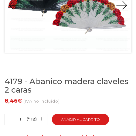
4179 - Abanico madera claveles
2 caras
8,46€
(IVA no incluido)
(* 12)