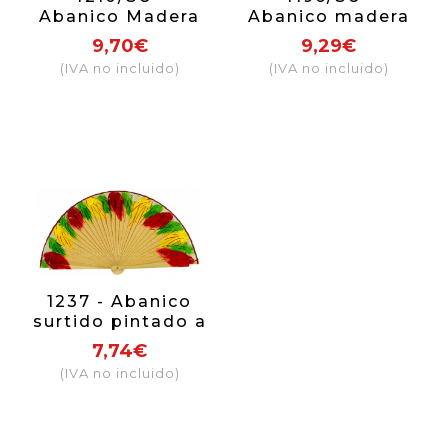
Abanico Madera
Abanico madera
Lujo 2 Caras
2 caras lujo
9,70€
9,29€
(IVA no incluido)
(IVA no incluido)
1237 - Abanico
surtido pintado a
mano 2 caras con
7,74€
diferentes
(IVA no incluido)
diseños