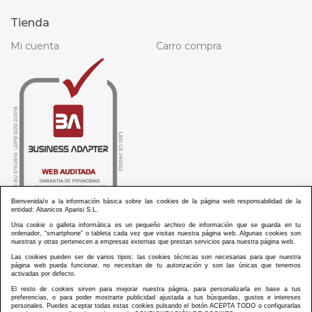
Tienda
Mi cuenta
Carro compra
Bienvenida/o a la información básica sobre las cookies de la página web responsabilidad de la
entidad: Abanicos Aparisi S.L.
Una cookie o galleta informática es un pequeño archivo de información que se guarda en tu
ordenador, “smartphone” o tableta cada vez que visitas nuestra página web. Algunas cookies son
nuestras y otras pertenecen a empresas externas que prestan servicios para nuestra página web.
Las cookies pueden ser de varios tipos: las cookies técnicas son necesarias para que nuestra
ABANICOS APARISI S.L. ha recibido por parte de La Generalitat Valenciana, la cantidad de
página web pueda funcionar, no necesitan de tu autorización y son las únicas que tenemos
100.000 € en apoyo al proyecto HISOLV/2021/3933/46 del PLAN EMPRESARIAL “PLAN RESISITIR
activadas por defecto.
PLUS”.
ABANICOS APARISI S.L. ha recibido por parte de La Generalitat Valenciana, la cantidad de 7.000
El resto de cookies sirven para mejorar nuestra página, para personalizarla en base a tus
€ en apoyo al proyecto CMARTE/2021/265/46 del PLAN AYUDAS DIRECTAS ARTESANIA “CMARTE”.
preferencias, o para poder mostrarte publicidad ajustada a tus búsquedas, gustos e intereses
personales. Puedes aceptar todas estas cookies pulsando el botón ACEPTA TODO o configurarlas