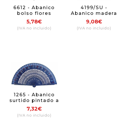
6612 - Abanico
4199/SU -
bolso flores
Abanico madera
pintado a mano 2
2 caras lujo
5,78€
9,08€
caras
(IVA no incluido)
(IVA no incluido)
1265 - Abanico
surtido pintado a
mano 2 caras
7,32€
(IVA no incluido)