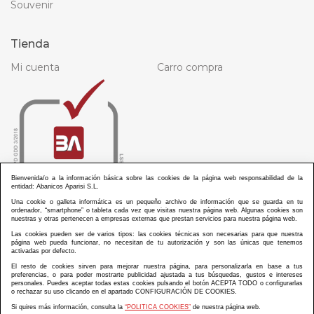
Souvenir
Tienda
Mi cuenta
Carro compra
Bienvenida/o a la información básica sobre las cookies de la página web responsabilidad de la
entidad: Abanicos Aparisi S.L.
Una cookie o galleta informática es un pequeño archivo de información que se guarda en tu
ordenador, “smartphone” o tableta cada vez que visitas nuestra página web. Algunas cookies son
nuestras y otras pertenecen a empresas externas que prestan servicios para nuestra página web.
Las cookies pueden ser de varios tipos: las cookies técnicas son necesarias para que nuestra
página web pueda funcionar, no necesitan de tu autorización y son las únicas que tenemos
activadas por defecto.
El resto de cookies sirven para mejorar nuestra página, para personalizarla en base a tus
preferencias, o para poder mostrarte publicidad ajustada a tus búsquedas, gustos e intereses
personales. Puedes aceptar todas estas cookies pulsando el botón ACEPTA TODO o configurarlas
ABANICOS APARISI S.L. ha recibido por parte de La Generalitat Valenciana, la cantidad de
o rechazar su uso clicando en el apartado CONFIGURACIÓN DE COOKIES.
100.000 € en apoyo al proyecto HISOLV/2021/3933/46 del PLAN EMPRESARIAL “PLAN RESISITIR
PLUS”.
Si quires más información, consulta la
“POLITICA COOKIES”
de nuestra página web.
ABANICOS APARISI S.L. ha recibido por parte de La Generalitat Valenciana, la cantidad de 7.000