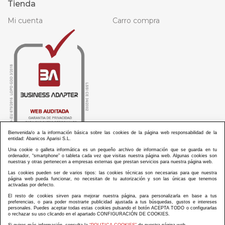
Tienda
Mi cuenta
Carro compra
Bienvenida/o a la información básica sobre las cookies de la página web responsabilidad de la
entidad: Abanicos Aparisi S.L.
Una cookie o galleta informática es un pequeño archivo de información que se guarda en tu
ordenador, “smartphone” o tableta cada vez que visitas nuestra página web. Algunas cookies son
nuestras y otras pertenecen a empresas externas que prestan servicios para nuestra página web.
Las cookies pueden ser de varios tipos: las cookies técnicas son necesarias para que nuestra
ABANICOS APARISI S.L. ha recibido por parte de La Generalitat Valenciana, la cantidad de
página web pueda funcionar, no necesitan de tu autorización y son las únicas que tenemos
100.000 € en apoyo al proyecto HISOLV/2021/3933/46 del PLAN EMPRESARIAL “PLAN RESISITIR
activadas por defecto.
PLUS”.
ABANICOS APARISI S.L. ha recibido por parte de La Generalitat Valenciana, la cantidad de 7.000
El resto de cookies sirven para mejorar nuestra página, para personalizarla en base a tus
€ en apoyo al proyecto CMARTE/2021/265/46 del PLAN AYUDAS DIRECTAS ARTESANIA “CMARTE”.
preferencias, o para poder mostrarte publicidad ajustada a tus búsquedas, gustos e intereses
personales. Puedes aceptar todas estas cookies pulsando el botón ACEPTA TODO o configurarlas
o rechazar su uso clicando en el apartado CONFIGURACIÓN DE COOKIES.