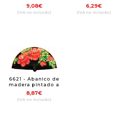
lujo surtido,
pintado a mano
9,08€
6,29€
pintado a mano 2
(IVA no incluido)
(IVA no incluido)
caras
6621 - Abanico de
madera pintado a
mano a dos caras
8,87€
con decoracion
(IVA no incluido)
floral.