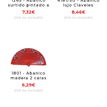
1265 - Abanico
4181/SU - Abanico
surtido pintado a
lujo Claveles
mano 2 caras
pintado a mano 2
7,32€
8,46€
caras
(IVA no incluido)
(IVA no incluido)
1801 - Abanico
madera 2 caras
calado c.pastel
6,29€
(IVA no incluido)