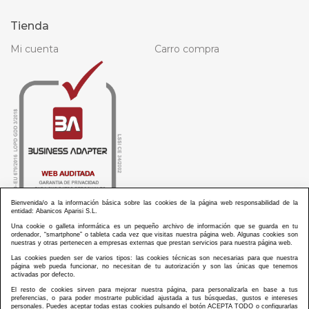
Tienda
Mi cuenta
Carro compra
Bienvenida/o a la información básica sobre las cookies de la página web responsabilidad de la
entidad: Abanicos Aparisi S.L.
Una cookie o galleta informática es un pequeño archivo de información que se guarda en tu
ordenador, “smartphone” o tableta cada vez que visitas nuestra página web. Algunas cookies son
nuestras y otras pertenecen a empresas externas que prestan servicios para nuestra página web.
Las cookies pueden ser de varios tipos: las cookies técnicas son necesarias para que nuestra
ABANICOS APARISI S.L. ha recibido por parte de La Generalitat Valenciana, la cantidad de
página web pueda funcionar, no necesitan de tu autorización y son las únicas que tenemos
100.000 € en apoyo al proyecto HISOLV/2021/3933/46 del PLAN EMPRESARIAL “PLAN RESISITIR
activadas por defecto.
PLUS”.
ABANICOS APARISI S.L. ha recibido por parte de La Generalitat Valenciana, la cantidad de 7.000
El resto de cookies sirven para mejorar nuestra página, para personalizarla en base a tus
€ en apoyo al proyecto CMARTE/2021/265/46 del PLAN AYUDAS DIRECTAS ARTESANIA “CMARTE”.
preferencias, o para poder mostrarte publicidad ajustada a tus búsquedas, gustos e intereses
personales. Puedes aceptar todas estas cookies pulsando el botón ACEPTA TODO o configurarlas