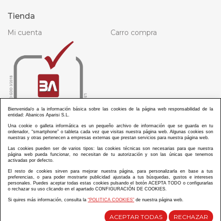
Tienda
Mi cuenta
Carro compra
Bienvenida/o a la información básica sobre las cookies de la página web responsabilidad de la
entidad: Abanicos Aparisi S.L.
Una cookie o galleta informática es un pequeño archivo de información que se guarda en tu
ordenador, “smartphone” o tableta cada vez que visitas nuestra página web. Algunas cookies son
nuestras y otras pertenecen a empresas externas que prestan servicios para nuestra página web.
Las cookies pueden ser de varios tipos: las cookies técnicas son necesarias para que nuestra
página web pueda funcionar, no necesitan de tu autorización y son las únicas que tenemos
activadas por defecto.
El resto de cookies sirven para mejorar nuestra página, para personalizarla en base a tus
preferencias, o para poder mostrarte publicidad ajustada a tus búsquedas, gustos e intereses
personales. Puedes aceptar todas estas cookies pulsando el botón ACEPTA TODO o configurarlas
ABANICOS APARISI S.L. ha recibido por parte de La Generalitat Valenciana, la cantidad de
o rechazar su uso clicando en el apartado CONFIGURACIÓN DE COOKIES.
100.000 € en apoyo al proyecto HISOLV/2021/3933/46 del PLAN EMPRESARIAL “PLAN RESISITIR
PLUS”.
Si quires más información, consulta la
“POLITICA COOKIES”
de nuestra página web.
ABANICOS APARISI S.L. ha recibido por parte de La Generalitat Valenciana, la cantidad de 7.000
€ en apoyo al proyecto CMARTE/2021/265/46 del PLAN AYUDAS DIRECTAS ARTESANIA “CMARTE”.
ACEPTAR TODAS
RECHAZAR