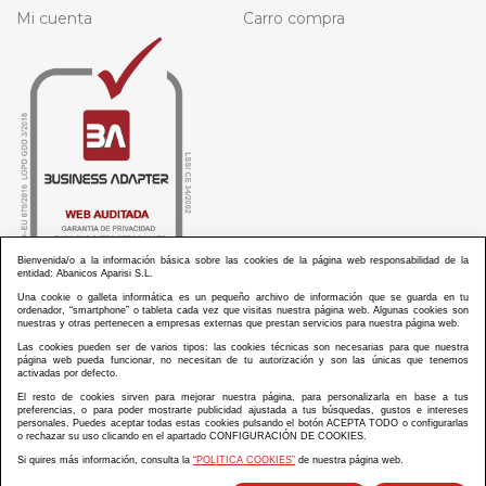
Mi cuenta
Carro compra
Bienvenida/o a la información básica sobre las cookies de la página web responsabilidad de la
entidad: Abanicos Aparisi S.L.
Una cookie o galleta informática es un pequeño archivo de información que se guarda en tu
ordenador, “smartphone” o tableta cada vez que visitas nuestra página web. Algunas cookies son
nuestras y otras pertenecen a empresas externas que prestan servicios para nuestra página web.
Las cookies pueden ser de varios tipos: las cookies técnicas son necesarias para que nuestra
ABANICOS APARISI S.L. ha recibido por parte de La Generalitat Valenciana, la cantidad de
página web pueda funcionar, no necesitan de tu autorización y son las únicas que tenemos
100.000 € en apoyo al proyecto HISOLV/2021/3933/46 del PLAN EMPRESARIAL “PLAN RESISITIR
activadas por defecto.
PLUS”.
ABANICOS APARISI S.L. ha recibido por parte de La Generalitat Valenciana, la cantidad de 7.000
El resto de cookies sirven para mejorar nuestra página, para personalizarla en base a tus
€ en apoyo al proyecto CMARTE/2021/265/46 del PLAN AYUDAS DIRECTAS ARTESANIA “CMARTE”.
preferencias, o para poder mostrarte publicidad ajustada a tus búsquedas, gustos e intereses
personales. Puedes aceptar todas estas cookies pulsando el botón ACEPTA TODO o configurarlas
o rechazar su uso clicando en el apartado CONFIGURACIÓN DE COOKIES.
Si quires más información, consulta la
“POLITICA COOKIES”
de nuestra página web.
Diseño y desarrollo web Im3diA comunicación