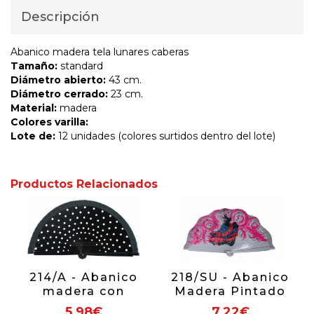
Descripción
Abanico madera tela lunares caberas
Tamaño:
standard
Diámetro abierto:
43 cm.
Diámetro cerrado:
23 cm.
Material:
madera
Colores varilla:
Lote de:
12 unidades (colores surtidos dentro del lote)
Productos Relacionados
214/A - Abanico
218/SU - Abanico
madera con
Madera Pintado
lunares (surtido
Sevillanas
5,98€
7,22€