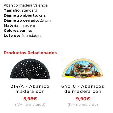
Abanico madera Valencia
Tamaño:
standard
Diámetro abierto:
cm.
Diámetro cerrado:
23 cm.
Material:
madera
Colores varilla:
Lote de:
12 unidades.
Productos Relacionados
214/A - Abanico
64010 - Abanicos
madera con
de madera con
lunares (surtido
diseño de
5,98€
9,90€
colores)
Barcelona,
(IVA no incluido)
(IVA no incluido)
incluye caja
individal con el