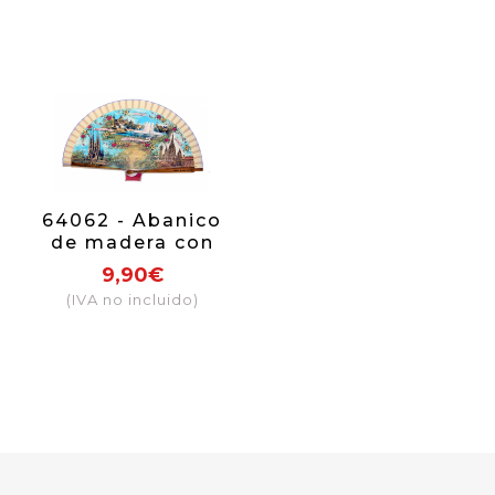
mismo motivo
que el abanico.
64062 - Abanico
de madera con
diseño de
9,90€
Barcelona, viene
(IVA no incluido)
en caja individual
con el mismo
motivo.