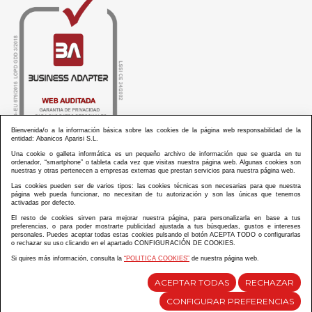
Bienvenida/o a la información básica sobre las cookies de la página web responsabilidad de la
entidad: Abanicos Aparisi S.L.
Una cookie o galleta informática es un pequeño archivo de información que se guarda en tu
ordenador, “smartphone” o tableta cada vez que visitas nuestra página web. Algunas cookies son
nuestras y otras pertenecen a empresas externas que prestan servicios para nuestra página web.
Las cookies pueden ser de varios tipos: las cookies técnicas son necesarias para que nuestra
ABANICOS APARISI S.L. ha recibido por parte de La Generalitat Valenciana, la cantidad de
página web pueda funcionar, no necesitan de tu autorización y son las únicas que tenemos
100.000 € en apoyo al proyecto HISOLV/2021/3933/46 del PLAN EMPRESARIAL “PLAN RESISITIR
activadas por defecto.
PLUS”.
ABANICOS APARISI S.L. ha recibido por parte de La Generalitat Valenciana, la cantidad de 7.000
El resto de cookies sirven para mejorar nuestra página, para personalizarla en base a tus
€ en apoyo al proyecto CMARTE/2021/265/46 del PLAN AYUDAS DIRECTAS ARTESANIA “CMARTE”.
preferencias, o para poder mostrarte publicidad ajustada a tus búsquedas, gustos e intereses
personales. Puedes aceptar todas estas cookies pulsando el botón ACEPTA TODO o configurarlas
o rechazar su uso clicando en el apartado CONFIGURACIÓN DE COOKIES.
Si quires más información, consulta la
“POLITICA COOKIES”
de nuestra página web.
Diseño y desarrollo web Im3diA comunicación
ACEPTAR TODAS
RECHAZAR
CONFIGURAR PREFERENCIAS