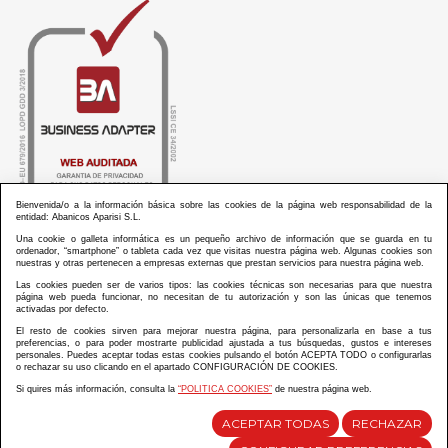
Bienvenida/o a la información básica sobre las cookies de la página web responsabilidad de la
entidad: Abanicos Aparisi S.L.
Una cookie o galleta informática es un pequeño archivo de información que se guarda en tu
ordenador, “smartphone” o tableta cada vez que visitas nuestra página web. Algunas cookies son
nuestras y otras pertenecen a empresas externas que prestan servicios para nuestra página web.
Las cookies pueden ser de varios tipos: las cookies técnicas son necesarias para que nuestra
ABANICOS APARISI S.L. ha recibido por parte de La Generalitat Valenciana, la cantidad de
página web pueda funcionar, no necesitan de tu autorización y son las únicas que tenemos
100.000 € en apoyo al proyecto HISOLV/2021/3933/46 del PLAN EMPRESARIAL “PLAN RESISITIR
activadas por defecto.
PLUS”.
ABANICOS APARISI S.L. ha recibido por parte de La Generalitat Valenciana, la cantidad de 7.000
El resto de cookies sirven para mejorar nuestra página, para personalizarla en base a tus
€ en apoyo al proyecto CMARTE/2021/265/46 del PLAN AYUDAS DIRECTAS ARTESANIA “CMARTE”.
preferencias, o para poder mostrarte publicidad ajustada a tus búsquedas, gustos e intereses
personales. Puedes aceptar todas estas cookies pulsando el botón ACEPTA TODO o configurarlas
o rechazar su uso clicando en el apartado CONFIGURACIÓN DE COOKIES.
Si quires más información, consulta la
“POLITICA COOKIES”
de nuestra página web.
Diseño y desarrollo web Im3diA comunicación
ACEPTAR TODAS
RECHAZAR