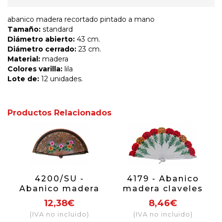
abanico madera recortado pintado a mano
Tamaño:
standard
Diámetro abierto:
43 cm.
Diámetro cerrado:
23 cm.
Material:
madera
Colores varilla:
lila
Lote de:
12 unidades.
Productos Relacionados
4200/SU -
4179 - Abanico
Abanico madera
madera claveles
bubinga 2 caras
2 caras
12,38€
8,46€
bicolor
(IVA no incluido)
(IVA no incluido)