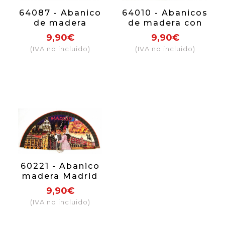
64087 - Abanico
64010 - Abanicos
de madera
de madera con
Barcelona viene
diseño de
9,90€
9,90€
con caja
Barcelona,
(IVA no incluido)
(IVA no incluido)
individual con el
incluye caja
mismo motivo.
individal con el
mismo motivo
que el abanico.
60221 - Abanico
madera Madrid
9,90€
(IVA no incluido)