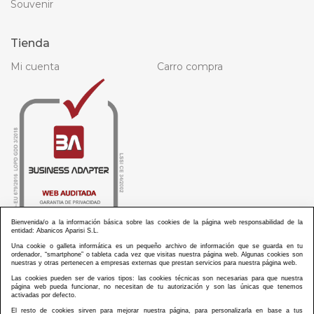
Souvenir
Tienda
Mi cuenta
Carro compra
Bienvenida/o a la información básica sobre las cookies de la página web responsabilidad de la
entidad: Abanicos Aparisi S.L.
Una cookie o galleta informática es un pequeño archivo de información que se guarda en tu
ordenador, “smartphone” o tableta cada vez que visitas nuestra página web. Algunas cookies son
nuestras y otras pertenecen a empresas externas que prestan servicios para nuestra página web.
Las cookies pueden ser de varios tipos: las cookies técnicas son necesarias para que nuestra
ABANICOS APARISI S.L. ha recibido por parte de La Generalitat Valenciana, la cantidad de
página web pueda funcionar, no necesitan de tu autorización y son las únicas que tenemos
100.000 € en apoyo al proyecto HISOLV/2021/3933/46 del PLAN EMPRESARIAL “PLAN RESISITIR
activadas por defecto.
PLUS”.
ABANICOS APARISI S.L. ha recibido por parte de La Generalitat Valenciana, la cantidad de 7.000
El resto de cookies sirven para mejorar nuestra página, para personalizarla en base a tus