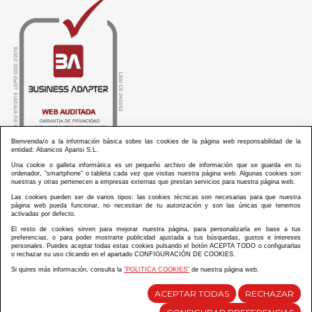
Bienvenida/o a la información básica sobre las cookies de la página web responsabilidad de la
entidad: Abanicos Aparisi S.L.
Una cookie o galleta informática es un pequeño archivo de información que se guarda en tu
ordenador, “smartphone” o tableta cada vez que visitas nuestra página web. Algunas cookies son
nuestras y otras pertenecen a empresas externas que prestan servicios para nuestra página web.
Las cookies pueden ser de varios tipos: las cookies técnicas son necesarias para que nuestra
ABANICOS APARISI S.L. ha recibido por parte de La Generalitat Valenciana, la cantidad de
página web pueda funcionar, no necesitan de tu autorización y son las únicas que tenemos
100.000 € en apoyo al proyecto HISOLV/2021/3933/46 del PLAN EMPRESARIAL “PLAN RESISITIR
activadas por defecto.
PLUS”.
ABANICOS APARISI S.L. ha recibido por parte de La Generalitat Valenciana, la cantidad de 7.000
El resto de cookies sirven para mejorar nuestra página, para personalizarla en base a tus
€ en apoyo al proyecto CMARTE/2021/265/46 del PLAN AYUDAS DIRECTAS ARTESANIA “CMARTE”.
preferencias, o para poder mostrarte publicidad ajustada a tus búsquedas, gustos e intereses
personales. Puedes aceptar todas estas cookies pulsando el botón ACEPTA TODO o configurarlas
o rechazar su uso clicando en el apartado CONFIGURACIÓN DE COOKIES.
Si quires más información, consulta la
“POLITICA COOKIES”
de nuestra página web.
Diseño y desarrollo web Im3diA comunicación
ACEPTAR TODAS
RECHAZAR