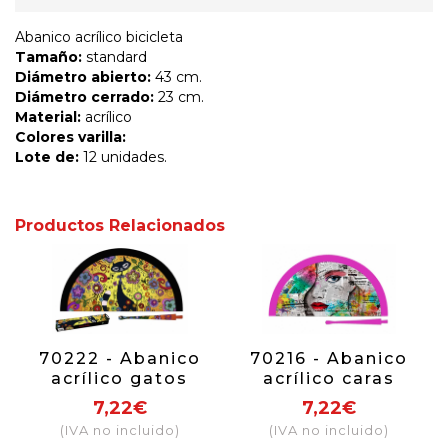
Abanico acrílico bicicleta
Tamaño:
standard
Diámetro abierto:
43 cm.
Diámetro cerrado:
23 cm.
Material:
acrílico
Colores varilla:
Lote de:
12 unidades.
Productos Relacionados
70222 - Abanico
70216 - Abanico
acrílico gatos
acrílico caras
periódico
7,22€
7,22€
(IVA no incluido)
(IVA no incluido)