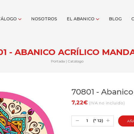
TÁLOGO
NOSOTROS
EL ABANICO
BLOG
01 - ABANICO ACRÍLICO MAND
Portada
|
Catálogo
70801 - Abanico
7,22€
(IVA no incluido)
(* 12)