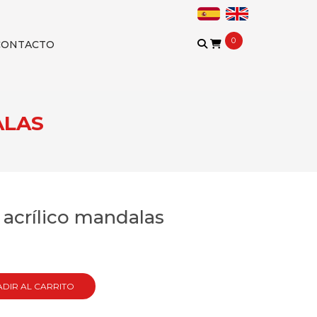
0
CONTACTO
ALAS
 acrílico mandalas