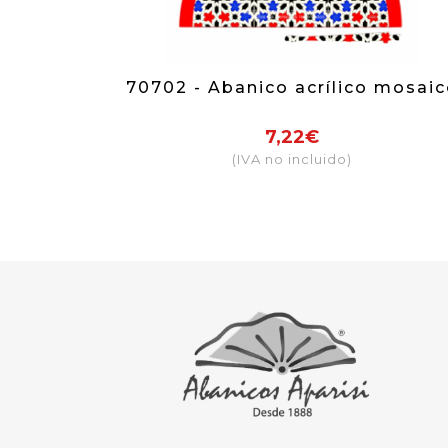
70702 - Abanico acrílico mosai
7,22€
(IVA no incluido)