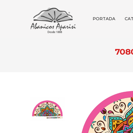
PORTADA
CA
708