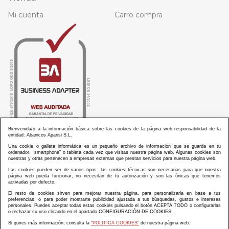
Mi cuenta
Carro compra
Bienvenida/o a la información básica sobre las cookies de la página web responsabilidad de la
entidad: Abanicos Aparisi S.L.
Una cookie o galleta informática es un pequeño archivo de información que se guarda en tu
ordenador, “smartphone” o tableta cada vez que visitas nuestra página web. Algunas cookies son
nuestras y otras pertenecen a empresas externas que prestan servicios para nuestra página web.
Las cookies pueden ser de varios tipos: las cookies técnicas son necesarias para que nuestra
ABANICOS APARISI S.L. ha recibido por parte de La Generalitat Valenciana, la cantidad de
página web pueda funcionar, no necesitan de tu autorización y son las únicas que tenemos
100.000 € en apoyo al proyecto HISOLV/2021/3933/46 del PLAN EMPRESARIAL “PLAN RESISITIR
activadas por defecto.
PLUS”.
ABANICOS APARISI S.L. ha recibido por parte de La Generalitat Valenciana, la cantidad de 7.000
El resto de cookies sirven para mejorar nuestra página, para personalizarla en base a tus
€ en apoyo al proyecto CMARTE/2021/265/46 del PLAN AYUDAS DIRECTAS ARTESANIA “CMARTE”.
preferencias, o para poder mostrarte publicidad ajustada a tus búsquedas, gustos e intereses
personales. Puedes aceptar todas estas cookies pulsando el botón ACEPTA TODO o configurarlas
o rechazar su uso clicando en el apartado CONFIGURACIÓN DE COOKIES.
Si quires más información, consulta la
“POLITICA COOKIES”
de nuestra página web.