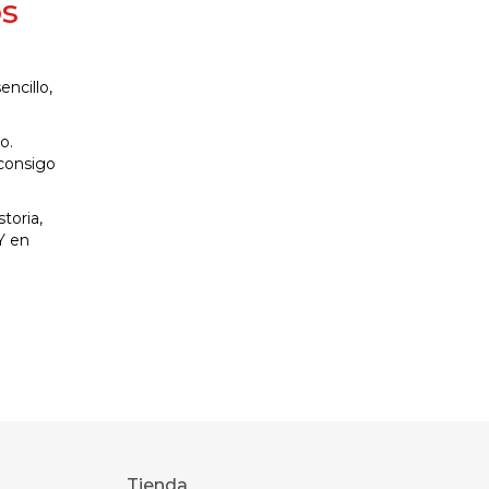
os
ncillo,
o.
 consigo
toria,
Y en
Tienda