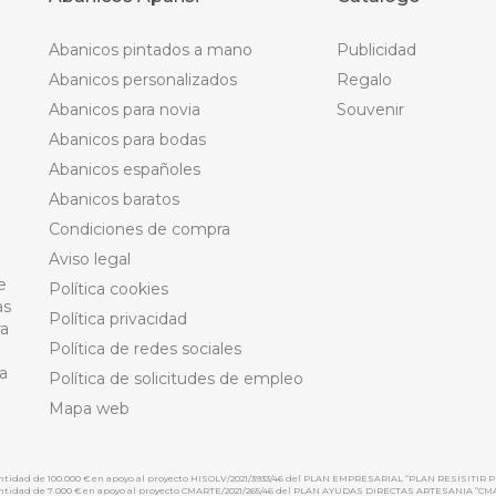
Abanicos pintados a mano
Publicidad
Abanicos personalizados
Regalo
Abanicos para novia
Souvenir
Abanicos para bodas
Abanicos españoles
Abanicos baratos
Condiciones de compra
Aviso legal
e
Política cookies
as
Política privacidad
ra
Política de redes sociales
a
Política de solicitudes de empleo
Mapa web
cantidad de 100.000 € en apoyo al proyecto HISOLV/2021/3933/46 del PLAN EMPRESARIAL “PLAN RESISITIR P
 cantidad de 7.000 € en apoyo al proyecto CMARTE/2021/265/46 del PLAN AYUDAS DIRECTAS ARTESANIA “CM