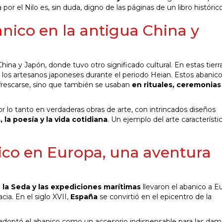
 el Nilo es, sin duda, digno de las páginas de un libro histórico
anico en la antigua China y
China y Japón, donde tuvo otro significado cultural. En estas tierr
r los artesanos japoneses durante el periodo Heian. Estos abanico
frescarse, sino que también se usaban
en rituales, ceremonias
or lo tanto en verdaderas obras de arte, con intrincados diseños
la poesía y la vida cotidiana
. Un ejemplo del arte característ
ico en Europa, una aventura
e la Seda y las expediciones marítimas
llevaron el abanico a E
ia. En el siglo XVII,
España
se convirtió en el epicentro de la
s, adoptó el abanico como un accesorio indispensable para las dam