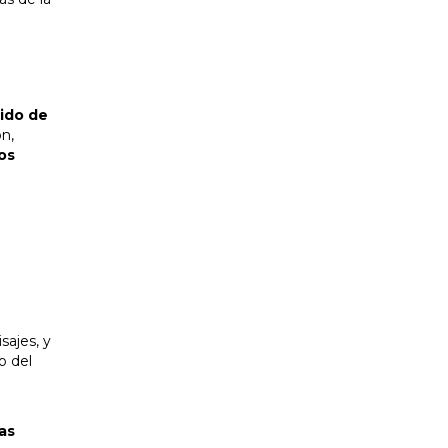
tido de
n,
os
sajes, y
o del
as