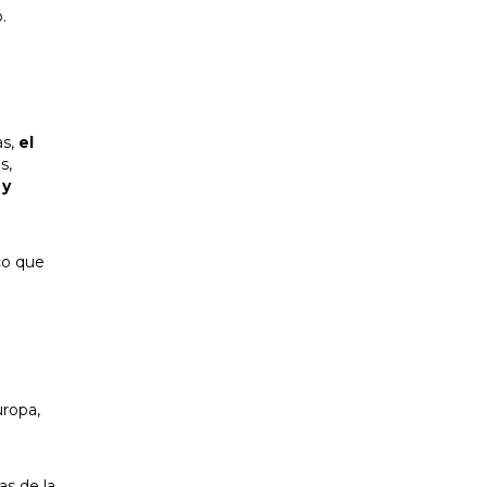
.
as,
el
s,
 y
ico que
uropa,
as de la