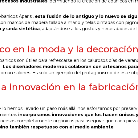
ocesos industriales
, permitiendo la creación de abanicos en 
Abanicos Aparisi,
esta fusión de lo antiguo y lo nuevo se sig
 con marcos de madera tallada a mano y telas pintadas con pigm
 y seda sintética
, adaptándose a los gustos y necesidades de l
co en la moda y la decoració
banicos son útiles para refrescarse en los calurosos días de veran
n.
Los diseñadores modernos colaboran con artesanos para
ornan salones. Es solo un ejemplo del protagonismo de este obj
 la innovación en la fabricació
lo hemos llevado un paso más allá: nos esforzamos por preserva
 mientras
incorporamos innovaciones que los hacen únicos 
 procesos completamente orgánicos para asegurar que cada pieza
sino también respetuoso con el medio ambiente
.