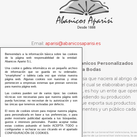
Email:
aparisi@abanicosaparisi.es
Tel:
+34 96 151 02 89
Bienvenida/o a la información básica sobre las cookies
de la página web responsabilidad de la entidad:
Abanicos Aparisi S.L.
Abanicos Aparisi - Abanicos Personalizados
Madrid y Abanicos para Bodas
Una cookie o galleta informática es un pequeño archivo
de información que se guarda en tu ordenador,
“smartphone” o tableta cada vez que visitas nuestra
Aquella pequeña empresa que naciera al abrigo d
página web. Algunas cookies son nuestras y otras
pertenecen a empresas externas que prestan servicios
un selecto público para el cual se elaboraban piez
para nuestra página web.
de la más pura artesanía, es hoy un ente que ope
Las cookies pueden ser de varios tipos: las cookies
a escala internacional dividiendo su producción
técnicas son necesarias para que nuestra página web
pueda funcionar, no necesitan de tu autorización y son
entre Asia y Europa, y que exporta sus productos 
las únicas que tenemos activadas por defecto.
países de los cinco continentes y un público cada
El resto de cookies sirven para mejorar nuestra página,
vez más diverso.
para personalizarla en base a tus preferencias, o para
poder mostrarte publicidad ajustada a tus búsquedas,
gustos e intereses personales. Puedes aceptar todas
estas cookies pulsando el botón ACEPTA TODO o
configurarlas o rechazar su uso clicando en el apartado
ABANICOS APARISI S.L. ha recibido por parte de La Generalitat Valenciana, la 
CONFIGURACIÓN DE COOKIES.
ABANICOS APARISI S.L. ha recibido por parte de La Generalitat Valenciana, la