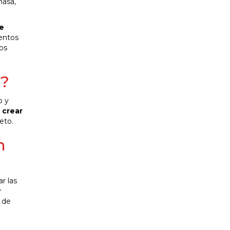
masa,
ue
entos
os
n?
o y
 crear
eto.
n
r las
y
 de