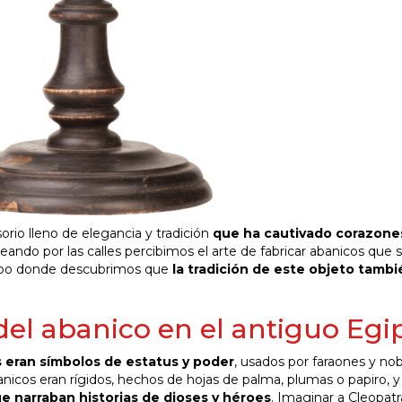
sorio lleno de elegancia y tradición
que ha cautivado corazone
seando por las calles percibimos el arte de fabricar abanicos que 
iempo donde descubrimos que
la tradición de este objeto tambi
del abanico en el antiguo Egi
s eran símbolos de estatus y poder
, usados por faraones y no
banicos eran rígidos, hechos de hojas de palma, plumas o papiro, y
e narraban historias de dioses y héroes
. Imaginar a Cleopatr