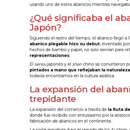
usando uno de estos abanicos mientras navegaba por
¿Qué significaba el ab
Japón?
Siguiendo el rastro del tiempo, el abanico llegó a 
abanico plegable hizo su debut
, inventado po
hechos de bambú y papel, no solo servían para re
representaciones
.
El
sensu
japonés y el
shan
chino se convirtieron p
pintados a mano que reflejaban la naturaleza, 
todavía encontramos en la cultura asiática.
La expansión del aban
trepidante
La expansión del comercio a través de
la Ruta d
donde fue recibido con entusiasmo por la aristocrac
fabricación de abanicos en el continente.
La corte española, bajo el reinado de los Austria