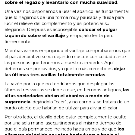
sobre el regazo y levantarlo con mucha suavidad
.
Una vez nos disponemos a usar el abanico, es fundamental
que lo hagamos de una forma muy pausada y fluida para
lucir el relieve del complemento y así potenciar su
elegancia. Después es aconsejable
colocar el pulgar
izquierdo sobre el varillaje
y empujarlo lenta pero
firmemente.
Mientras vamos empujando el varillaje comprobaremos que
el país decorativo se va dejando mostrar con cuidado ante
las personas que tenemos a nuestro alrededor. Aquí
debemos ser precavidos, ya que lo más correcto es
dejar
las últimas tres varillas totalmente cerradas
.
La razón por la que no tendríamos que desplegar las
últimas tres varillas se debe a que, en tiempos antiguos,
las
altas sociedades abrían el abanico a modo de
sugerencia
, dejándolo “caer”, y no como si se tratara de un
burdo objeto que habrían de utilizar para aliviar el calor.
Por otro lado, el clavillo debe estar completamente oculto
por una sola mano, asegurándonos al mismo tiempo de
que el país permanece inclinado hacia arriba y de que
los
pliegues del tejido apuntan hacia fuera o hacia el