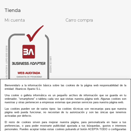
Tienda
Mi cuenta
Carro compra
Bienvenida/o a la información básica sobre las cookies de la página web responsabilidad de la
entidad: Abanicos Aparisi S.L.
Una cookie o galleta informática es un pequeño archivo de información que se guarda en tu
ordenador, “smartphone” o tableta cada vez que visitas nuestra página web. Algunas cookies son
nuestras y otras pertenecen a empresas externas que prestan servicios para nuestra página web.
Las cookies pueden ser de varios tipos: las cookies técnicas son necesarias para que nuestra
ABANICOS APARISI S.L. ha recibido por parte de La Generalitat Valenciana, la cantidad de
página web pueda funcionar, no necesitan de tu autorización y son las únicas que tenemos
100.000 € en apoyo al proyecto HISOLV/2021/3933/46 del PLAN EMPRESARIAL “PLAN RESISITIR
activadas por defecto.
PLUS”.
ABANICOS APARISI S.L. ha recibido por parte de La Generalitat Valenciana, la cantidad de 7.000
El resto de cookies sirven para mejorar nuestra página, para personalizarla en base a tus
€ en apoyo al proyecto CMARTE/2021/265/46 del PLAN AYUDAS DIRECTAS ARTESANIA “CMARTE”.
preferencias, o para poder mostrarte publicidad ajustada a tus búsquedas, gustos e intereses
personales. Puedes aceptar todas estas cookies pulsando el botón ACEPTA TODO o configurarlas