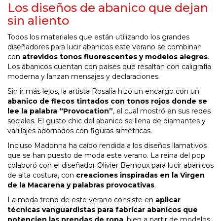
Los diseños de abanico que dejan
sin aliento
Todos los materiales que están utilizando los grandes
diseñadores para lucir abanicos este verano se combinan
con
atrevidos tonos fluorescentes y modelos alegres
.
Los abanicos cuentan con países que resaltan con caligrafía
moderna y lanzan mensajes y declaraciones.
Sin ir más lejos, la artista Rosalía hizo un encargo con un
abanico de flecos tintados con tonos rojos donde se
lee la palabra “Provocation”
, el cual mostró en sus redes
sociales. El gusto chic del abanico se llena de diamantes y
varillajes adornados con figuras simétricas.
Incluso Madonna ha caído rendida a los diseños llamativos
que se han puesto de moda este verano. La reina del pop
colaboró con el diseñador Olivier Bernoux para lucir abanicos
de alta costura, con
creaciones inspiradas en la Virgen
de la Macarena y palabras provocativas
.
La moda trend de este verano consiste en
aplicar
técnicas vanguardistas para fabricar abanicos que
potencien las prendas de ropa
, bien a partir de modelos