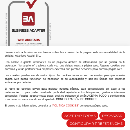
Bienvenida/o a la información básica sobre las cookies de la página web responsabilidad de la
entidad: Abanicos Aparisi S.L.
Una cookie o galleta informática es un pequeño archivo de información que se guarda en tu
ordenador, “smartphone” o tableta cada vez que visitas nuestra página web. Algunas cookies son
nuestras y otras pertenecen a empresas externas que prestan servicios para nuestra página web.
Las cookies pueden ser de varios tipos: las cookies técnicas son necesarias para que nuestra
ABANICOS APARISI S.L. ha recibido por parte de La Generalitat Valenciana, la cantidad de
página web pueda funcionar, no necesitan de tu autorización y son las únicas que tenemos
100.000 € en apoyo al proyecto HISOLV/2021/3933/46 del PLAN EMPRESARIAL “PLAN RESISITIR
activadas por defecto.
PLUS”.
ABANICOS APARISI S.L. ha recibido por parte de La Generalitat Valenciana, la cantidad de 7.000
El resto de cookies sirven para mejorar nuestra página, para personalizarla en base a tus
€ en apoyo al proyecto CMARTE/2021/265/46 del PLAN AYUDAS DIRECTAS ARTESANIA “CMARTE”.
preferencias, o para poder mostrarte publicidad ajustada a tus búsquedas, gustos e intereses
personales. Puedes aceptar todas estas cookies pulsando el botón ACEPTA TODO o configurarlas
o rechazar su uso clicando en el apartado CONFIGURACIÓN DE COOKIES.
Si quires más información, consulta la
“POLITICA COOKIES”
de nuestra página web.
Diseño y desarrollo web Im3diA comunicación
ACEPTAR TODAS
RECHAZAR
CONFIGURAR PREFERENCIAS