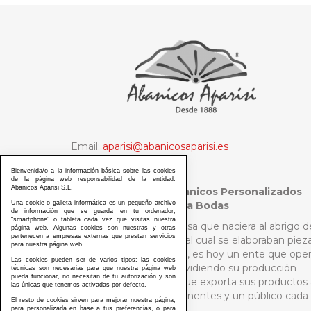
Email:
aparisi@abanicosaparisi.es
Tel:
+34 96 151 02 89
Bienvenida/o a la información básica sobre las cookies
de la página web responsabilidad de la entidad:
Abanicos Aparisi S.L.
Abanicos Aparisi - Abanicos Personalizados
Una cookie o galleta informática es un pequeño archivo
Madrid y Abanicos para Bodas
de información que se guarda en tu ordenador,
“smartphone” o tableta cada vez que visitas nuestra
Aquella pequeña empresa que naciera al abrigo d
página web. Algunas cookies son nuestras y otras
pertenecen a empresas externas que prestan servicios
un selecto público para el cual se elaboraban piez
para nuestra página web.
de la más pura artesanía, es hoy un ente que ope
Las cookies pueden ser de varios tipos: las cookies
a escala internacional dividiendo su producción
técnicas son necesarias para que nuestra página web
pueda funcionar, no necesitan de tu autorización y son
entre Asia y Europa, y que exporta sus productos 
las únicas que tenemos activadas por defecto.
países de los cinco continentes y un público cada
El resto de cookies sirven para mejorar nuestra página,
vez más diverso.
para personalizarla en base a tus preferencias, o para