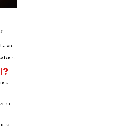
 y
lta en
e
adición.
l?
unos
vento.
l
ue se