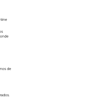
nline
os
donde
unos de
rados.