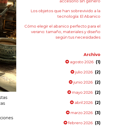
accesorio sin género
Los objetos que han sobrevivido a la
tecnología: El Abanico
Cómo elegir el abanico perfecto para el
verano: tamaño, materiales y diseño
según tus necesidades
Archivo
(1)
agosto 2026
(2)
julio 2026
(2)
junio 2026
(2)
mayo 2026
stas
(2)
abril 2026
cas
(3)
marzo 2026
pciones
(3)
febrero 2026