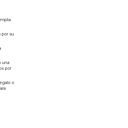
amplia
 por su
a
n una
os por
regalo o
ara