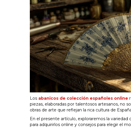
Los
abanicos de colección españoles online
r
piezas, elaboradas por talentosos artesanos, no s
obras de arte que reflejan la rica cultura de España
En el presente artículo, exploraremos la varieda
para adquirirlos online y consejos para elegir el 