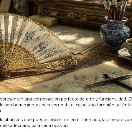
epresentan una combinación perfecta de arte y funcionalidad. E
olo son herramientas para combatir el calor, sino también auténti
.
d de abanicos que puedes encontrar en el mercado, las mejores o
modelo adecuado para cada ocasión.