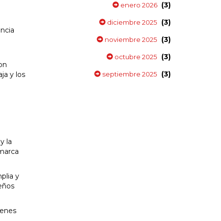
(3)
enero 2026
(3)
diciembre 2025
encia
(3)
noviembre 2025
(3)
octubre 2025
son
(3)
ja y los
septiembre 2025
y la
 marca
plia y
eños
ienes