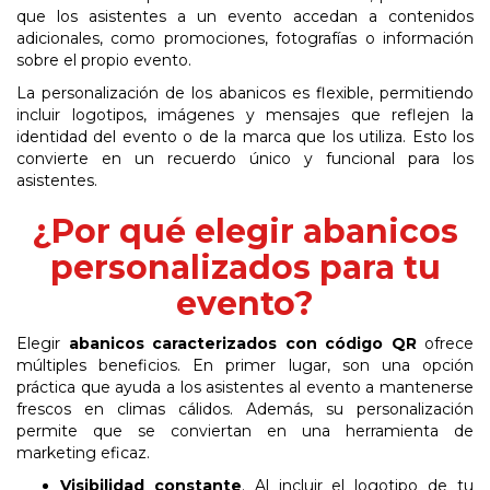
que los asistentes a un evento accedan a contenidos
adicionales, como promociones, fotografías o información
sobre el propio evento.
La personalización de los abanicos es flexible, permitiendo
incluir logotipos, imágenes y mensajes
que
reflejen
la
identidad
del
evento
o
de
la
marca
que
los
utiliza.
Esto
los
convierte en un recuerdo único y funcional para los
asistentes.
¿Por qué elegir abanicos
personalizados para tu
evento?
Elegir
abanicos caracterizados con código QR
ofrece
múltiples beneficios. En primer lugar, son una opción
práctica que ayuda a los asistentes al evento a mantenerse
frescos en climas
cálidos.
Además,
su
personalización
permite
que
se
conviertan
en
una
herramienta
de
marketing eficaz.
Visibilidad
constante
.
Al
incluir
el
logotipo
de
tu